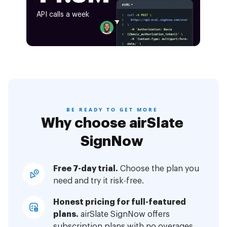
API calls a week
BE READY TO GET MORE
Why choose airSlate
SignNow
Free 7-day trial.
Choose the plan you
need and try it risk-free.
Honest pricing for full-featured
plans.
airSlate SignNow offers
subscription plans with no overages