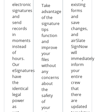
electronic
existing
Take
signatures
forms
advantage
and
and
of the
send
save
signature
records
changes,
tips
in
and
function
moments
airSlate
and
instead
SignNow
improve
of
will
your
hours.
immediately
files
Our
inform
without
eSignatures
your
any
have
entire
concerns
the
crew
about
identical
that
the
legal
there
safety
power
are
of
as
updated
your