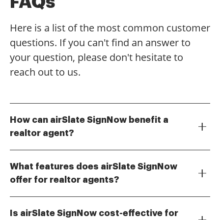
FAQs
Here is a list of the most common customer
questions. If you can't find an answer to
your question, please don't hesitate to
reach out to us.
How can airSlate SignNow benefit a
realtor agent?
airSlate SignNow provides realtor agents with a
streamlined way to send and eSign documents,
What features does airSlate SignNow
enhancing efficiency in transactions. With its user-
offer for realtor agents?
friendly interface, realtor agents can quickly manage
airSlate SignNow offers features such as customizable
contracts and agreements, ensuring a smooth
templates, real-time tracking, and secure cloud
process for their clients. This not only saves time but
Is airSlate SignNow cost-effective for
storage, all tailored for realtor agents. These tools
also helps in maintaining professionalism in every