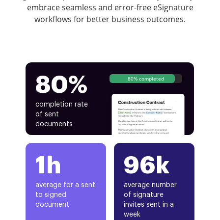
embrace seamless and error-free eSignature
workflows for better business outcomes.
80%
80% completed
completion rate
of sent
documents
1h
96k
average for a sent
average number
to signed
of signature
document
invites sent in a
week