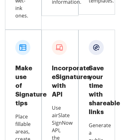
wet-
templates.
information.
ink
ones.
Make
Incorporate
Save
use
eSignatures
your
of
with
time
Signature
API
with
tips
shareable
Use
links
airSlate
Place
SignNow
fillable
Generate
API,
areas,
a
the
create