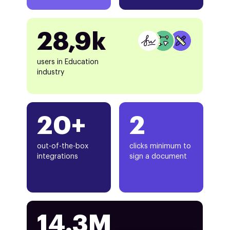
28,9k
users in Education
industry
20+
2
out-of-the-box
clicks minimum to
integrations
sign a document
14.3M