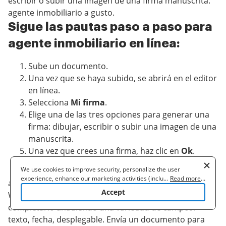
escribir o subir una imagen de una firma manuscrita.
agente inmobiliario a gusto.
Sigue las pautas paso a paso para
agente inmobiliario en línea:
Sube un documento.
Una vez que se haya subido, se abrirá en el editor
en línea.
Selecciona
Mi firma
.
Elige una de las tres opciones para generar una
firma: dibujar, escribir o subir una imagen de una
manuscrita.
Una vez que crees una firma, haz clic en
Ok
.
Termina el proceso haciendo clic en
Listo
.
We use cookies to improve security, personalize the user
experience, enhance our marketing activities (including
...
Read more
...
airSlate SignNow admite casi todos los formatos: PDF,
cooperating with our 3rd party partners) and for other business
Accept
Word, etc. Además de firmar un documento, puedes
use. Read our
Cookie Policy
to learn more. By clicking "Accept"
you agree to the use of cookies.
completarlo añadiendo una variedad de campos:
texto, fecha, desplegable. Envía un documento para