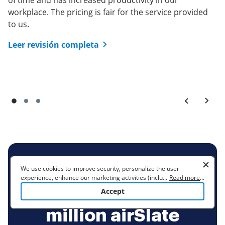
of time and has increased productivity in our
workplace. The pricing is fair for the service provided
to us.
Leer revisión completa
BE READY TO GET MORE
We use cookies to improve security, personalize the user
experience, enhance our marketing activities (including
...
Read more
...
cooperating with our 3rd party partners) and for other business
Join over 28
Accept
use. Read our
Cookie Policy
to learn more. By clicking "Accept"
you agree to the use of cookies.
million airSlate