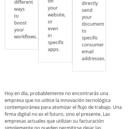
on
different
directly
your
ways
send
website,
to
your
or
boost
document
even
your
to
in
workflows.
specific
specific
consumer
apps.
email
addresses.
Hoy en día, probablemente no encontrarás una
empresa que no utilice la innovación tecnológica
contemporánea para atomizar el flujo de trabajo. Una
firma digital no es el futuro, sino el presente. Las
empresas actuales que utilizan su facturación
simplemente no pueden permitirse dejar las