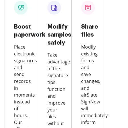
Boost
Modify
Share
paperwork
samples
files
safely
Place
Modify
electronic
existing
Take
signatures
forms
advantage
and
and
of the
send
save
signature
records
changes,
tips
in
and
function
moments
airSlate
and
instead
SignNow
improve
of
will
your
hours.
immediately
files
Our
inform
without