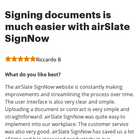
Signing documents is
Sign Now makes my
Easy Paperless Solution
much easier with airSlate
workday easier and faster
Administrator in Education Management
SignNow
in a digital world
What do you like best?
Riccardo B
Administrator in Non-Profit Organization
I am able to process forms efficiently and on the go. In
Management
the past, I would have to wait until I receive something
What do you like best?
in my mailbox to be submitted, but not anymore. Also,
What do you like best?
I don't get buried in paper or have to wonder if I
The airSlate SignNow website is constantly making
missed a form somewhere.
improvements and streamlining the process over time.
I've been able to transition from a printer/pen/scanner
The user interface is also very clear and simple.
environment almost entirely to a paperless desk. This
Leer revisión completa
Uploading a document or contract is very simple and
has streamlined my day and made me more efficient.
straightforward. airSlate SignNow was quite easy to
Leer revisión completa
implement into our workplace. The customer service
was also very good. airSlate SignNow has saved us a lot