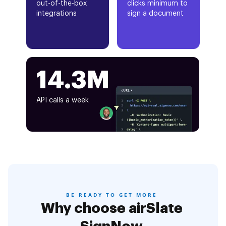
out-of-the-box
clicks minimum to
integrations
sign a document
14.3M
API calls a week
BE READY TO GET MORE
Why choose airSlate