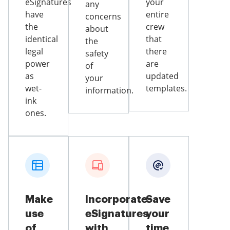
eSignatures
your
any
have
entire
concerns
the
crew
about
identical
that
the
legal
there
safety
power
are
of
as
updated
your
wet-
templates.
information.
ink
ones.
Make
Incorporate
Save
use
eSignatures
your
of
with
time