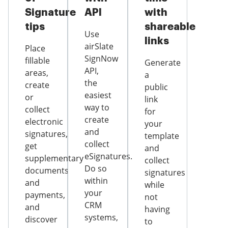
Signature
API
with
tips
shareable
Use
links
airSlate
Place
SignNow
fillable
Generate
API,
areas,
a
the
create
public
easiest
or
link
way to
collect
for
create
electronic
your
and
signatures,
template
collect
get
and
eSignatures.
supplementary
collect
Do so
documents
signatures
within
and
while
your
payments,
not
CRM
and
having
systems,
discover
to