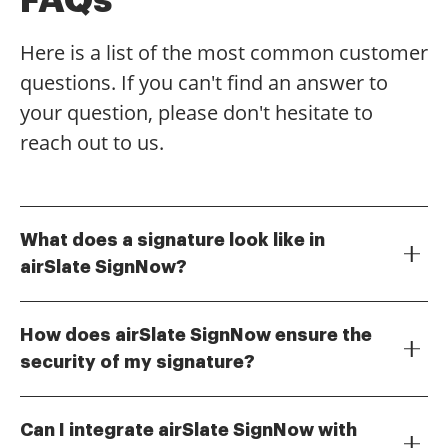
Here is a list of the most common customer
questions. If you can't find an answer to
your question, please don't hesitate to
reach out to us.
What does a signature look like in
airSlate SignNow?
In airSlate SignNow, a signature can take various
forms, including a handwritten style, a typed name, or
How does airSlate SignNow ensure the
a drawn signature using a mouse or touchscreen. The
security of my signature?
platform allows users to customize their signatures to
airSlate SignNow employs advanced encryption and
reflect their personal or brand identity. This flexibility
security protocols to protect your signature and
ensures that your signature looks professional and
Can I integrate airSlate SignNow with
documents. When you create a signature, it is
authentic.