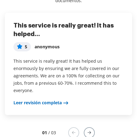
documentos.
This service is really great! It has
I've been using airSlate SignNow for
Everything has been great, really
helped...
years (since it...
easy to incorporate...
5
5
5
anonymous
Susan S
Liam R
This service is really great! It has helped us
I've been using airSlate SignNow for years (since it
Everything has been great, really easy to incorporate
enormously by ensuring we are fully covered in our
was CudaSign). I started using airSlate SignNow for
into my business. And the clients who have used
agreements. We are on a 100% for collecting on our
real estate as it was easier for my clients to use. I
your software so far have said it is very easy to
jobs, from a previous 60-70%. I recommend this to
now use it in my business for employement and
complete the necessary signatures.
everyone.
onboarding docs.
Leer revisión completa
Leer revisión completa
Leer revisión completa
01
/ 03