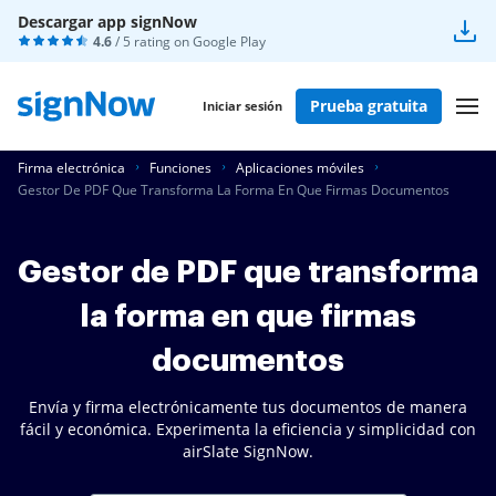
Descargar app signNow
4.6
/ 5 rating on
Google Play
Prueba gratuita
Iniciar sesión
Firma electrónica
Funciones
Aplicaciones móviles
Gestor De PDF Que Transforma La Forma En Que Firmas Documentos
Gestor de PDF que transforma
la forma en que firmas
documentos
Envía y firma electrónicamente tus documentos de manera
fácil y económica. Experimenta la eficiencia y simplicidad con
airSlate SignNow.