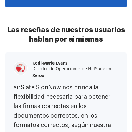
Las reseñas de nuestros usuarios
hablan por sí mismas
Kodi-Marie Evans
Samantha Jo
Megan Bond
Director de Operaciones de NetSuite en
Socio de cliente Enterprise en
Gestión de marketing digital en
Yelp
Xerox
Electrolux
airSlate SignNow ha hecho mi vida
airSlate SignNow nos brinda la
Este software ha aumentado el
más fácil. ¡Ha sido fundamental
flexibilidad necesaria para obtener
valor de nuestro negocio. Me he
tener la capacidad de firmar
las firmas correctas en los
librado de las tareas repetitivas.
contratos en cualquier lugar! Ahora
documentos correctos, en los
Soy capaz de crear formularios web
es menos estresante hacer las
formatos correctos, según nuestra
nativos para móviles. Ahora puedo
cosas de manera eficiente y rápida.