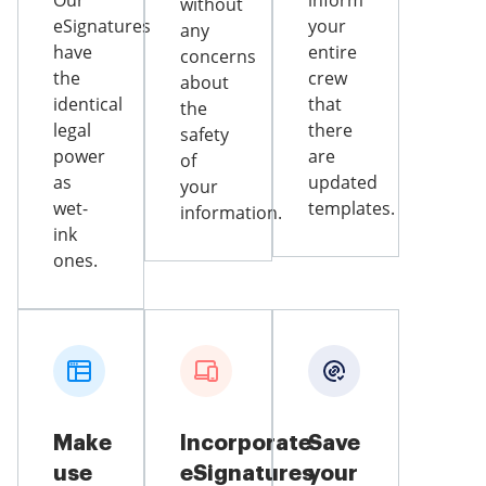
Our
inform
without
eSignatures
your
any
have
entire
concerns
the
crew
about
identical
that
the
legal
there
safety
power
are
of
as
updated
your
wet-
templates.
information.
ink
ones.
Make
Incorporate
Save
use
eSignatures
your