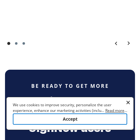
now definitely assists that.
Lire la revue complète
Lire la revue complète
BE READY TO GET MORE
Join over 28
We use cookies to improve security, personalize the user
experience, enhance our marketing activities (including
...
Read more
...
million airSlate
cooperating with our 3rd party partners) and for other business
Accept
use. Read our
Cookie Policy
to learn more. By clicking "Accept"
SignNow users
you agree to the use of cookies.