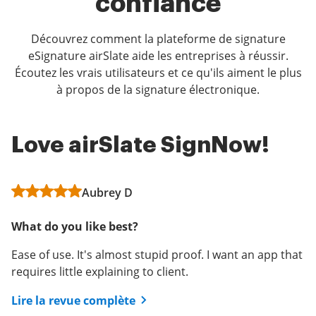
confiance
Découvrez comment la plateforme de signature
eSignature airSlate aide les entreprises à réussir.
Écoutez les vrais utilisateurs et ce qu'ils aiment le plus
à propos de la signature électronique.
Love airSlate SignNow!
Best E Sign App
Very easy to use!
Aubrey D
Adriana L
User in Consumer Services
What do you like best?
What do you like best?
What do you like best?
Ease of use. It's almost stupid proof. I want an app that
Sign now is the best eSign app. Super easy to use and
I like that you can send binding contracts and
requires little explaining to client.
edit documents on the go. My clients also appreciate
documents that must be signed by a client with the
how simple it is to review documents and quickly initial
convenience of never having to leave the comfort of
Lire la revue complète
and sign. In real estate time is of the essence and sign
your own area.