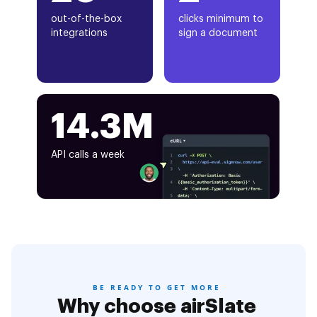
out-of-the-box
clicks minimum to
integrations
sign a document
14.3M
API calls a week
BE READY TO GET MORE
Why choose airSlate