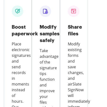
Boost
Modify
Share
paperwork
samples
files
safely
Place
Modify
electronic
existing
Take
signatures
forms
advantage
and
and
of the
send
save
signature
records
changes,
tips
in
and
function
moments
airSlate
and
instead
SignNow
improve
of
will
your
hours.
immediately
files