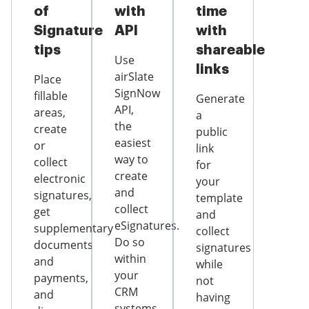
of
with
time
Signature
API
with
tips
shareable
Use
links
airSlate
Place
SignNow
fillable
Generate
API,
areas,
a
the
create
public
easiest
or
link
way to
collect
for
create
electronic
your
and
signatures,
template
collect
get
and
eSignatures.
supplementary
collect
Do so
documents
signatures
within
and
while
your
payments,
not
CRM
and
having
systems,