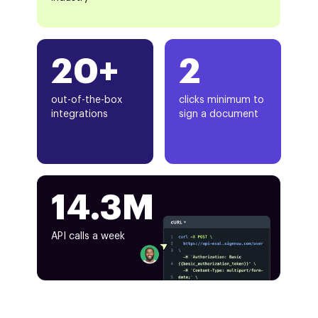
20+
2
out-of-the-box
clicks minimum to
integrations
sign a document
14.3M
API calls a week