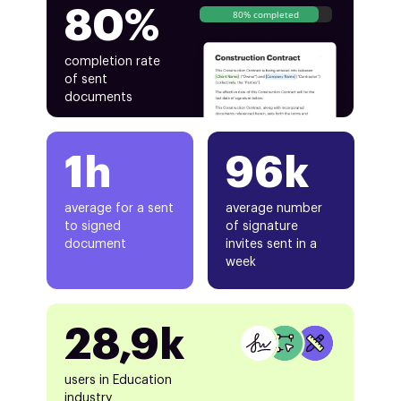
80%
80% completed
completion rate
of sent
documents
1h
96k
average for a sent
average number
to signed
of signature
document
invites sent in a
week
28,9k
users in Education
industry