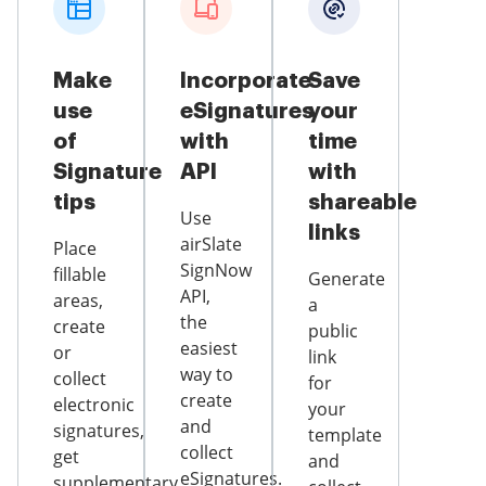
Make
Incorporate
Save
use
eSignatures
your
of
with
time
Signature
API
with
tips
shareable
Use
links
airSlate
Place
SignNow
fillable
Generate
API,
areas,
a
the
create
public
easiest
or
link
way to
collect
for
create
electronic
your
and
signatures,
template
collect
get
and
eSignatures.
supplementary