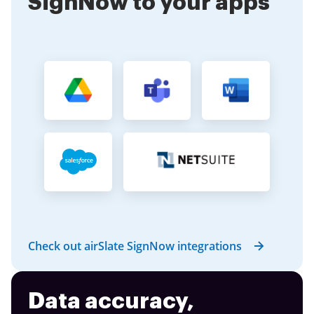
SignNow to your apps
Check out airSlate SignNow integrations
Data accuracy,