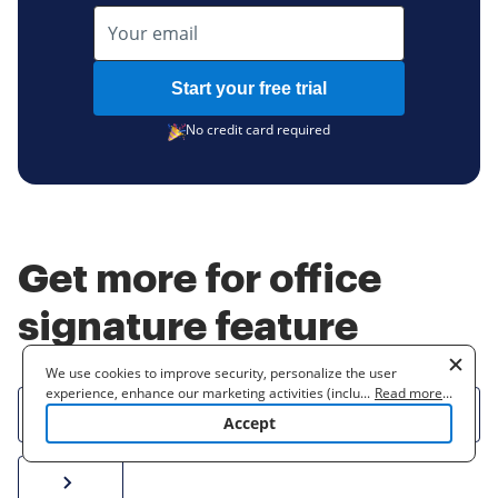
Start your free trial
No credit card required
Get more for office
signature feature
We use cookies to improve security, personalize the user
experience, enhance our marketing activities (including
...
Read more
...
How to sign a PDF online
Create electronic signature
Send documents f
eSi
cooperating with our 3rd party partners) and for other business
Accept
use. Read our
Cookie Policy
to learn more. By clicking "Accept"
you agree to the use of cookies.
Sign W-2 form online