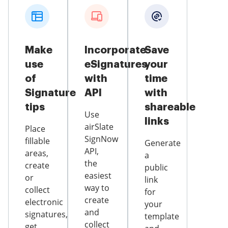
Make
Incorporate
Save
use
eSignatures
your
of
with
time
Signature
API
with
tips
shareable
Use
links
airSlate
Place
SignNow
fillable
Generate
API,
areas,
a
the
create
public
easiest
or
link
way to
collect
for
create
electronic
your
and
signatures,
template
collect
get