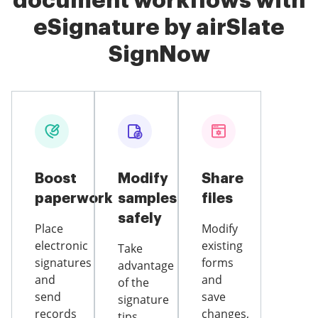
document workflows with
eSignature by airSlate
SignNow
Boost
Modify
Share
paperwork
samples
files
safely
Place
Modify
electronic
existing
Take
signatures
forms
advantage
and
and
of the
send
save
signature
records
changes,
tips