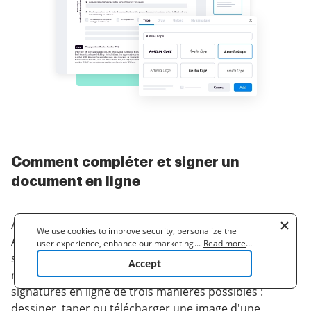
Comment compléter et signer un
document en ligne
Alors, vous devez signer un document en ligne ?
We use cookies to improve security, personalize the
Accélérez votre processus avec airSlate SignNow, une
user experience, enhance our marketing activities
...
Read more
...
(including cooperating with our 3rd party partners) and
solution parfaite pour le temps perdu, la sécurité
Accept
for other business use. Click
here
to read our Cookie
risquée et les processus inefficaces. Générez vos
Policy. By clicking "Accept" you agree to the use
signatures en ligne de trois manières possibles :
of cookies.
dessiner, taper ou télécharger une image d'une