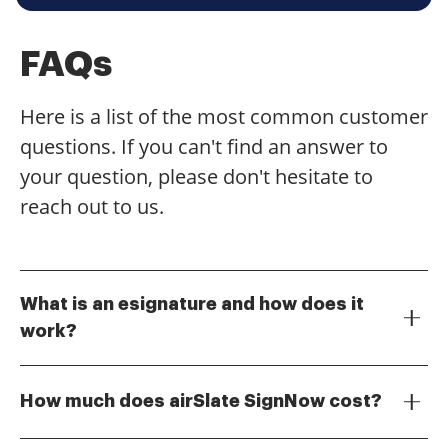
FAQs
Here is a list of the most common customer
questions. If you can't find an answer to
your question, please don't hesitate to
reach out to us.
What is an esignature and how does it
work?
An esignature is a digital representation of a person's
intent to agree to the contents of a document. With
How much does airSlate SignNow cost?
airSlate SignNow, users can easily create, send, and
sign documents electronically, ensuring a secure and
airSlate SignNow offers various pricing plans to