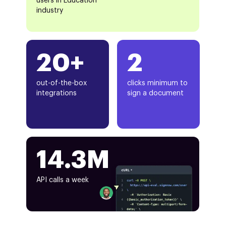
users in Education
industry
20+
2
out-of-the-box
clicks minimum to
integrations
sign a document
14.3M
API calls a week