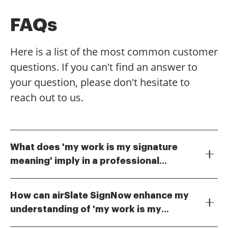
FAQs
Here is a list of the most common customer
questions. If you can't find an answer to
your question, please don't hesitate to
reach out to us.
What does 'my work is my signature
meaning' imply in a professional
'My work is my signature meaning' emphasizes the
context?
importance of quality and authenticity in your work. It
How can airSlate SignNow enhance my
suggests that the work you produce reflects your
understanding of 'my work is my
personal brand and values. By using airSlate SignNow,
airSlate SignNow allows you to create and manage
you can ensure that your documents are signed and
signature meaning'?