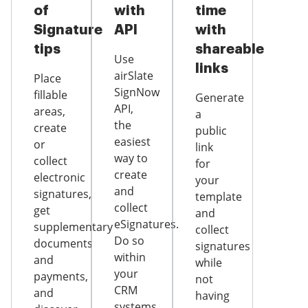
of
with
time
Signature
API
with
tips
shareable
Use
links
airSlate
Place
SignNow
fillable
Generate
API,
areas,
a
the
create
public
easiest
or
link
way to
collect
for
create
electronic
your
and
signatures,
template
collect
get
and
eSignatures.
supplementary
collect
Do so
documents
signatures
within
and
while
your
payments,
not
CRM
and
having
systems,