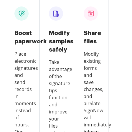
Boost
Modify
Share
paperwork
samples
files
safely
Place
Modify
electronic
existing
Take
signatures
forms
advantage
and
and
of the
send
save
signature
records
changes,
tips
in
and
function
moments
airSlate
and
instead
SignNow
improve
of
will
your
hours.
immediately
files
Our
inform