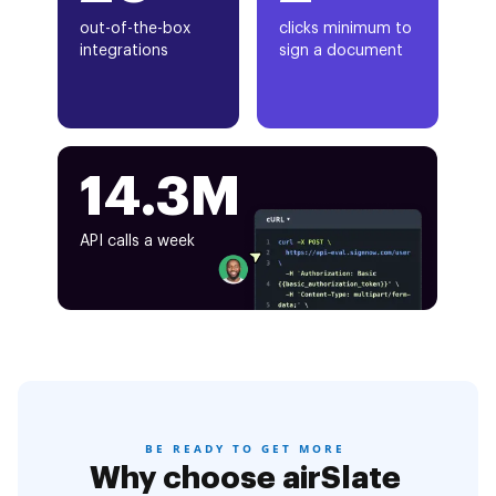
out-of-the-box
clicks minimum to
integrations
sign a document
14.3M
API calls a week
BE READY TO GET MORE
Why choose airSlate