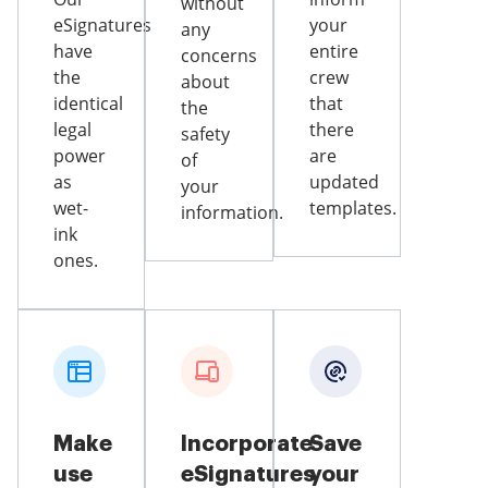
without
eSignatures
your
any
have
entire
concerns
the
crew
about
identical
that
the
legal
there
safety
power
are
of
as
updated
your
wet-
templates.
information.
ink
ones.
Make
Incorporate
Save
use
eSignatures
your