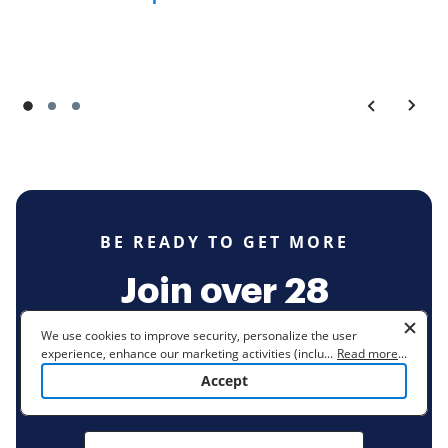
BE READY TO GET MORE
Join over 28
million airSlate
We use cookies to improve security, personalize the user
experience, enhance our marketing activities (including
...
Read more
...
SignNow users
cooperating with our 3rd party partners) and for other business
Accept
use. Read our
Cookie Policy
to learn more. By clicking "Accept"
you agree to the use of cookies.