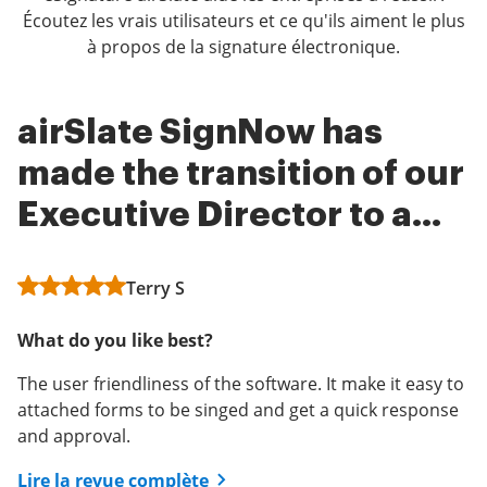
Écoutez les vrais utilisateurs et ce qu'ils aiment le plus
à propos de la signature électronique.
airSlate SignNow has
I couldn't imagine my
Easiest thing everrr
made the transition of our
business without airSlate
Anonymous
Executive Director to a
SignNow.
remote worker smooth
I use it once a month to sign my loan agreements and
it makes things so much better easier.
Terry S
Matt Mazur
This software makes it super easy to sign agreements,
What do you like best?
What do you like best?
documents, or confidential papers over email due to
the social distancing.
The user friendliness of the software. It make it easy to
The platform is extremely easy to use and saves time
attached forms to be singed and get a quick response
for our business.
Lire la revue complète
and approval.
Lire la revue complète
Lire la revue complète