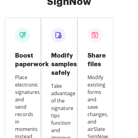
SignNow
Boost
Modify
Share
paperwork
samples
files
safely
Place
Modify
electronic
existing
Take
signatures
forms
advantage
and
and
of the
send
save
signature
records
changes,
tips
in
and
function
moments
airSlate
and
instead
SignNow
improve