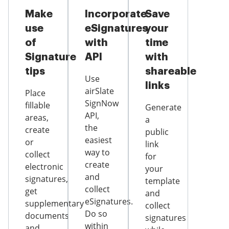
Make
Incorporate
Save
use
eSignatures
your
of
with
time
Signature
API
with
tips
shareable
Use
links
airSlate
Place
SignNow
fillable
Generate
API,
areas,
a
the
create
public
easiest
or
link
way to
collect
for
create
electronic
your
and
signatures,
template
collect
get
and
eSignatures.
supplementary
collect
Do so
documents
signatures
within
and