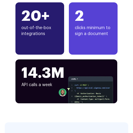
20+
2
out-of-the-box
clicks minimum to
integrations
sign a document
14.3M
API calls a week