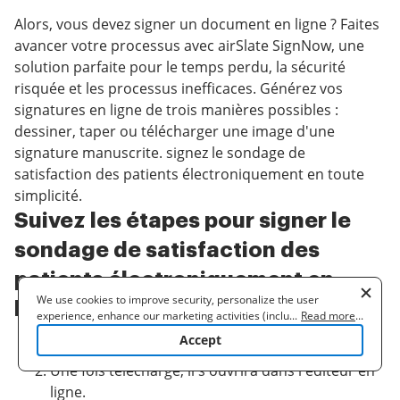
Alors, vous devez signer un document en ligne ? Faites
avancer votre processus avec airSlate SignNow, une
solution parfaite pour le temps perdu, la sécurité
risquée et les processus inefficaces. Générez vos
signatures en ligne de trois manières possibles :
dessiner, taper ou télécharger une image d'une
signature manuscrite. signez le sondage de
satisfaction des patients électroniquement en toute
simplicité.
Suivez les étapes pour signer le
sondage de satisfaction des
patients électroniquement en
We use cookies to improve security, personalize the user
ligne :
experience, enhance our marketing activities (including
...
Read more
...
cooperating with our 3rd party partners) and for other business
Accept
Téléchargez un document.
use. Read our
Cookie Policy
to learn more. By clicking "Accept"
you agree to the use of cookies.
Une fois téléchargé, il s'ouvrira dans l'éditeur en
ligne.