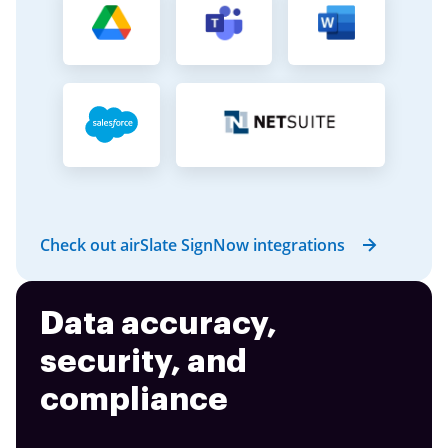
Check out airSlate SignNow integrations
Data accuracy,
security, and
compliance