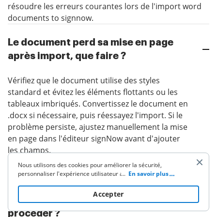
résoudre les erreurs courantes lors de l'import word
documents to signnow.
Le document perd sa mise en page
après import, que faire ?
Vérifiez que le document utilise des styles
standard et évitez les éléments flottants ou les
tableaux imbriqués. Convertissez le document en
.docx si nécessaire, puis réessayez l'import. Si le
problème persiste, ajustez manuellement la mise
en page dans l'éditeur signNow avant d'ajouter
les champs.
Nous utilisons des cookies pour améliorer la sécurité,
personnaliser l'expérience utilisateur améliorer nos activités
...
En savoir plus
de marketing (y compris la coopération avec nos partenaires
Les champs ne sont pas détectés
de tiers) et pour une autre utilisation commerciale. Cliquez
ici
Accepter
automatiquement, comment
pour lire notre politique de cookies. En cliquant sur «
Accepter » vous acceptez l'utilisation des cookies.
procéder ?