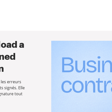
load a
gned
n
 les erreurs
s signés. Elle
ignature tout