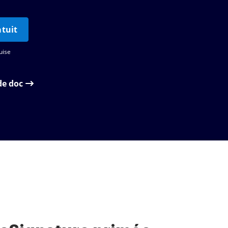
tuit
uise
de doc