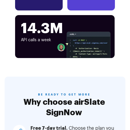
14.3M
API calls a week
BE READY TO GET MORE
Why choose airSlate
SignNow
Free 7-day trial.
Choose the plan you