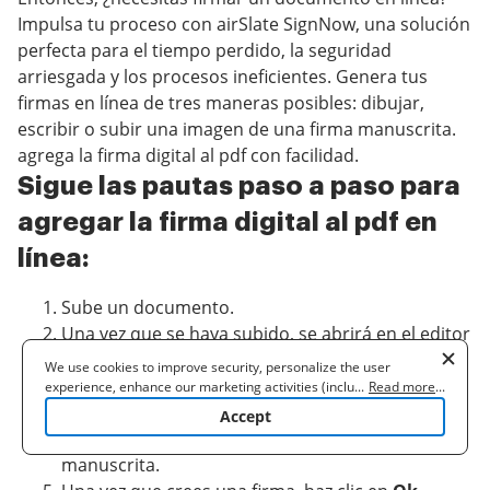
Impulsa tu proceso con airSlate SignNow, una solución
perfecta para el tiempo perdido, la seguridad
arriesgada y los procesos ineficientes. Genera tus
firmas en línea de tres maneras posibles: dibujar,
escribir o subir una imagen de una firma manuscrita.
agrega la firma digital al pdf con facilidad.
Sigue las pautas paso a paso para
agregar la firma digital al pdf en
línea:
Sube un documento.
Una vez que se haya subido, se abrirá en el editor
en línea.
We use cookies to improve security, personalize the user
Selecciona
Mi firma
.
experience, enhance our marketing activities (including
...
Read more
...
cooperating with our 3rd party partners) and for other business
Elige una de las tres opciones para generar una
Accept
use. Read our
Cookie Policy
to learn more. By clicking "Accept"
firma: dibujar, escribir o subir una imagen de una
you agree to the use of cookies.
manuscrita.