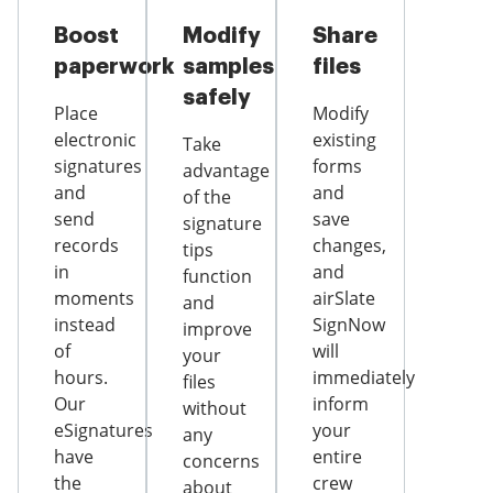
Boost
Modify
Share
paperwork
samples
files
safely
Place
Modify
electronic
existing
Take
signatures
forms
advantage
and
and
of the
send
save
signature
records
changes,
tips
in
and
function
moments
airSlate
and
instead
SignNow
improve
of
will
your
hours.
immediately
files
Our
inform
without
eSignatures
your
any
have
entire
concerns
the
crew
about