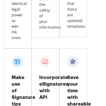
identical
that
the
legal
there
safety
power
are
of
as
updated
your
wet-
templates.
information.
ink
ones.
Make
Incorporate
Save
use
eSignatures
your
of
with
time
Signature
API
with
tips
shareable