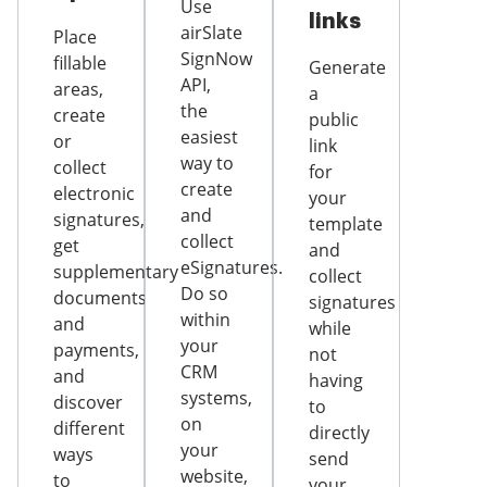
Use
links
airSlate
Place
SignNow
fillable
Generate
API,
areas,
a
the
create
public
easiest
or
link
way to
collect
for
create
electronic
your
and
signatures,
template
collect
get
and
eSignatures.
supplementary
collect
Do so
documents
signatures
within
and
while
your
payments,
not
CRM
and
having
systems,
discover
to
on
different
directly
your
ways
send
website,
to
your