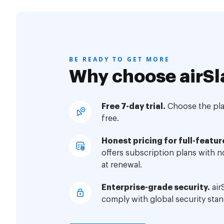
BE READY TO GET MORE
Why choose airSl
Free 7-day trial.
Choose the plan
free.
Honest pricing for full-featur
offers subscription plans with 
at renewal.
Enterprise-grade security.
air
comply with global security stan