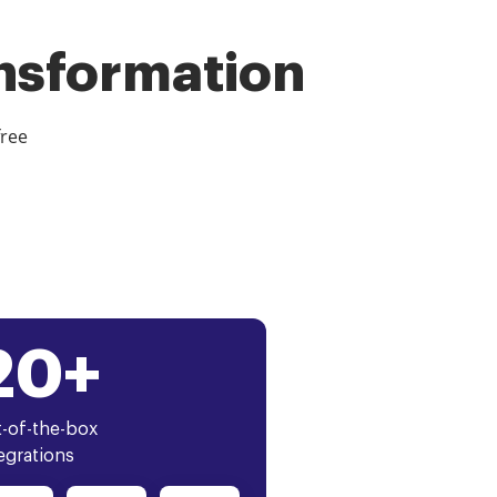
ansformation
free
20+
-of-the-box
egrations