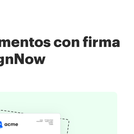
umentos con firma
SignNow