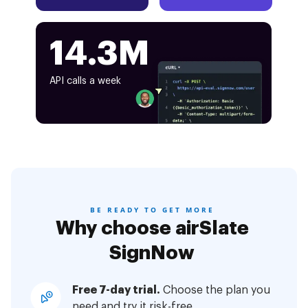
14.3M
API calls a week
BE READY TO GET MORE
Why choose airSlate
SignNow
Free 7-day trial.
Choose the plan you
need and try it risk-free.