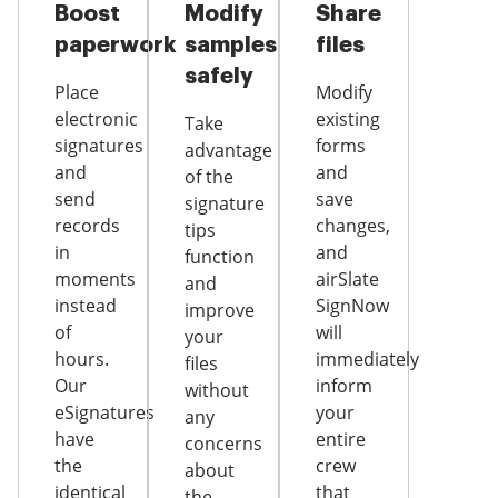
Boost
Modify
Share
paperwork
samples
files
safely
Place
Modify
electronic
existing
Take
signatures
forms
advantage
and
and
of the
send
save
signature
records
changes,
tips
in
and
function
moments
airSlate
and
instead
SignNow
improve
of
will
your
hours.
immediately
files
Our
inform
without
eSignatures
your
any
have
entire
concerns
the
crew
about
identical
that
the