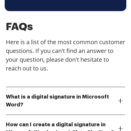
FAQs
Here is a list of the most common customer
questions. If you can't find an answer to
your question, please don't hesitate to
reach out to us.
What is a digital signature in Microsoft
Word?
A digital signature in Microsoft Word is a secure and
legally binding way to sign documents electronically. It
How can I create a digital signature in
ensures the authenticity and integrity of the