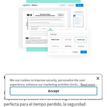
Cómo llenar y firmar un archivo en línea
We use cookies to improve security, personalize the user
experience, enhance our marketing activities (including
...
Read more
...
cooperating with our 3rd party partners) and for other business
Accept
Entonces, ¿necesitas firmar un documento en línea?
use. Read our
Cookie Policy
to learn more. By clicking "Accept"
you agree to the use of cookies.
Impulsa tu proceso con airSlate SignNow, una solución
perfecta para el tiempo perdido, la seguridad