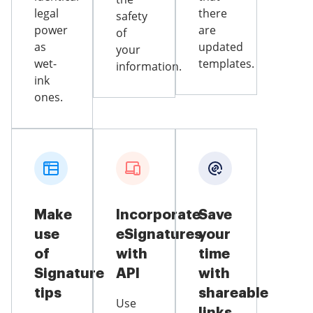
legal
there
safety
power
are
of
as
updated
your
wet-
templates.
information.
ink
ones.
Make
Incorporate
Save
use
eSignatures
your
of
with
time
Signature
API
with
tips
shareable
Use
links