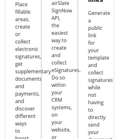
airSlate
Place
SignNow
fillable
Generate
API,
areas,
a
the
create
public
easiest
or
link
way to
collect
for
create
electronic
your
and
signatures,
template
collect
get
and
eSignatures.
supplementary
collect
Do so
documents
signatures
within
and
while
your
payments,
not
CRM
and
having
systems,
discover
to
on
different
directly
your
ways
send
website,
to
your
or
boost