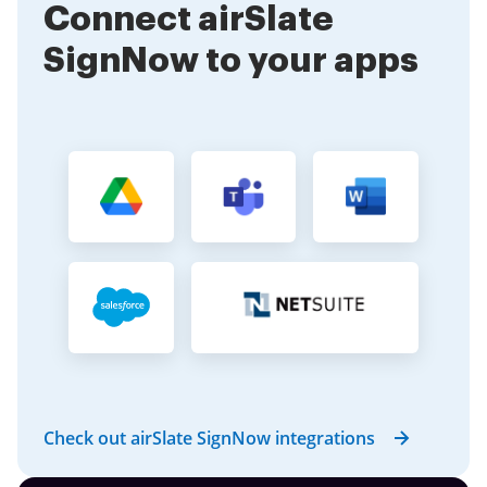
Connect airSlate
features you need.
SignNow to your apps
Check out airSlate SignNow integrations