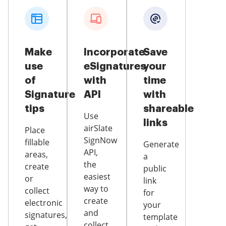
Make
Incorporate
Save
use
eSignatures
your
of
with
time
Signature
API
with
tips
shareable
Use
links
airSlate
Place
SignNow
fillable
Generate
API,
areas,
a
the
create
public
easiest
or
link
way to
collect
for
create
electronic
your
and
signatures,
template
collect