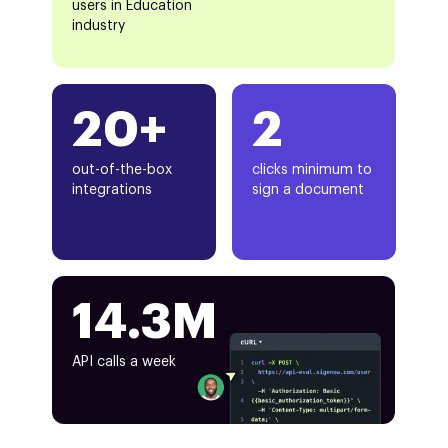
users in Education
industry
20+
2
out-of-the-box
clicks minimum to
integrations
sign a document
14.3M
API calls a week