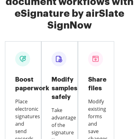
document workflows with
eSignature by airSlate
SignNow
Boost
Modify
Share
paperwork
samples
files
safely
Place
Modify
electronic
existing
Take
signatures
forms
advantage
and
and
of the
send
save
signature
records
changes,