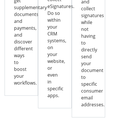
get
and
eSignatures.
supplementary
collect
Do so
documents
signatures
within
and
while
your
payments,
not
CRM
and
having
systems,
discover
to
on
different
directly
your
ways
send
website,
to
your
or
boost
document
even
your
to
in
workflows.
specific
specific
consumer
apps.
email
addresses.