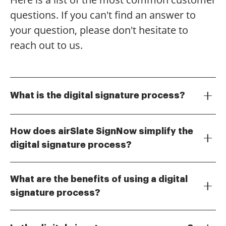
questions. If you can't find an answer to
your question, please don't hesitate to
reach out to us.
What is the digital signature process?
The digital signature process involves using
cryptographic techniques to validate the authenticity
How does airSlate SignNow simplify the
and integrity of a document. It ensures that the signer
digital signature process?
is who they claim to be and that the document has
airSlate SignNow simplifies the digital signature
not been altered after signing. This process is crucial
process by providing an intuitive platform that allows
for maintaining trust in electronic transactions.
What are the benefits of using a digital
users to easily upload, sign, and send documents.
signature process?
With its user-friendly interface, businesses can
The benefits of using a digital signature process
streamline their workflows and reduce the time spent
include increased security, reduced turnaround time,
on paperwork. This efficiency enhances productivity