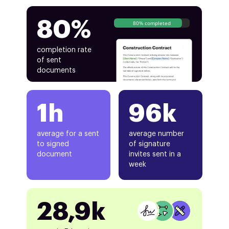
80%
80% completed
completion rate
of sent
documents
1h
96k
average for a sent
average number
to signed
of signature
document
invites sent in a
week
28,9k