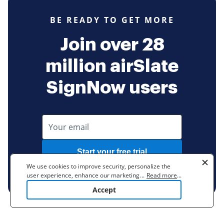
BE READY TO GET MORE
Join over 28
million airSlate
SignNow users
Start your free trial
We use cookies to improve security, personalize the
No credit card required
user experience, enhance our marketing activities
...
Read more
...
(including cooperating with our 3rd party partners) and
Accept
for other business use. Click
here
to read our Cookie
Policy. By clicking "Accept" you agree to the use
of cookies.