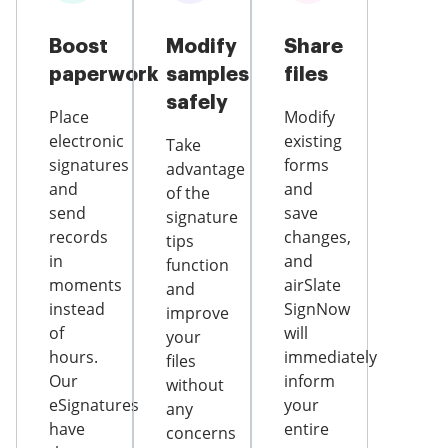
Boost
Modify
Share
paperwork
samples
files
safely
Place
Modify
electronic
existing
Take
signatures
forms
advantage
and
and
of the
send
save
signature
records
changes,
tips
in
and
function
moments
airSlate
and
instead
SignNow
improve
of
will
your
hours.
immediately
files
Our
inform
without
eSignatures
your
any
have
entire
concerns