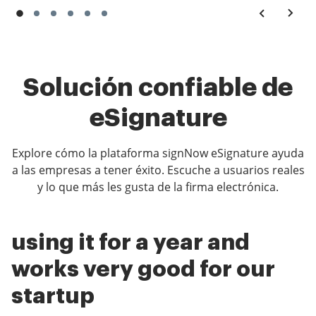
Solución confiable de
eSignature
Explore cómo la plataforma signNow eSignature ayuda
a las empresas a tener éxito. Escuche a usuarios reales
y lo que más les gusta de la firma electrónica.
using it for a year and
Financial Advisory Firm
Just what i needed
works very good for our
Using SIGN NOW for A
Gustavo Sousa
startup
Year