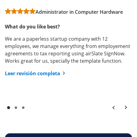
What do you like best?
Administrator in Computer Hardware
User in Investment Management
'Bulk invite' , 'Smart Fields' and history
What do you like best?
What do you like best?
Leer revisión completa
We are a paperless startup company with 12
I like that it is very easy to use, is secure, that I can add
employees, we manage everything from employement
password security, and that I can see all the
agreements to tax reporting using airSlate SignNow.
documents or just the ones for which I am awaiting a
Works great for us, specially the template function.
reply. All this at a reasonable price!
Leer revisión completa
Leer revisión completa