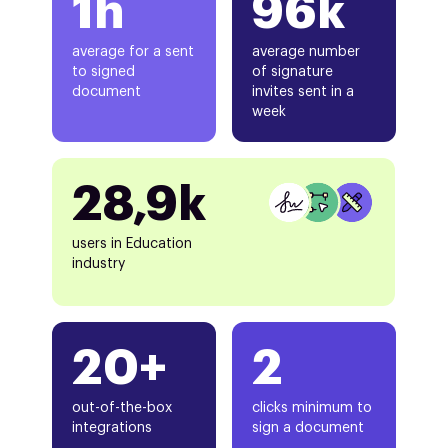
1h
96k
average for a sent
average number
to signed
of signature
document
invites sent in a
week
28,9k
users in Education
industry
20+
2
out-of-the-box
clicks minimum to
integrations
sign a document