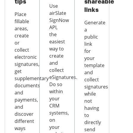
tips
shareable
Use
links
airSlate
Place
SignNow
fillable
Generate
API,
areas,
a
the
create
public
easiest
or
link
way to
collect
for
create
electronic
your
and
signatures,
template
collect
get
and
eSignatures.
supplementary
collect
Do so
documents
signatures
within
and
while
your
payments,
not
CRM
and
having
systems,
discover
to
on
different
directly
your
ways
send