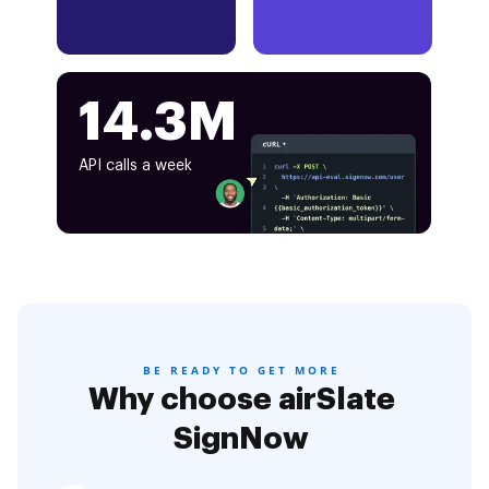
14.3M
API calls a week
BE READY TO GET MORE
Why choose airSlate
SignNow