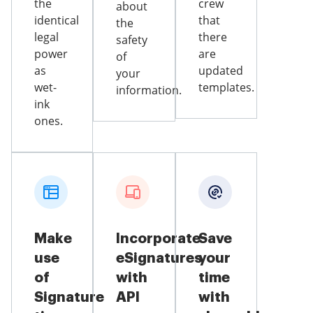
the
crew
about
identical
that
the
legal
there
safety
power
are
of
as
updated
your
wet-
templates.
information.
ink
ones.
Make
Incorporate
Save
use
eSignatures
your
of
with
time
Signature
API
with