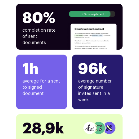
80%
80% completed
completion rate
of sent
documents
1h
96k
average for a sent
average number
to signed
of signature
document
invites sent in a
week
28,9k