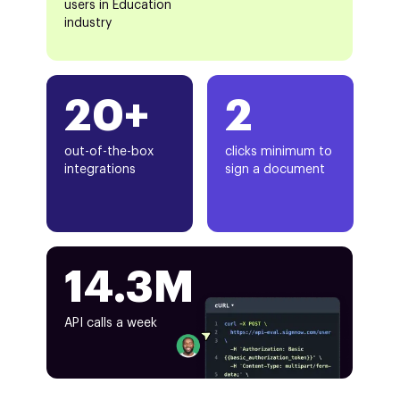
users in Education
industry
20+
2
out-of-the-box
clicks minimum to
integrations
sign a document
14.3M
API calls a week