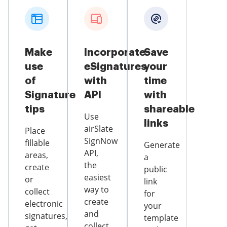
Make
Incorporate
Save
use
eSignatures
your
of
with
time
Signature
API
with
tips
shareable
Use
links
airSlate
Place
SignNow
fillable
Generate
API,
areas,
a
the
create
public
easiest
or
link
way to
collect
for
create
electronic
your
and
signatures,
template
collect