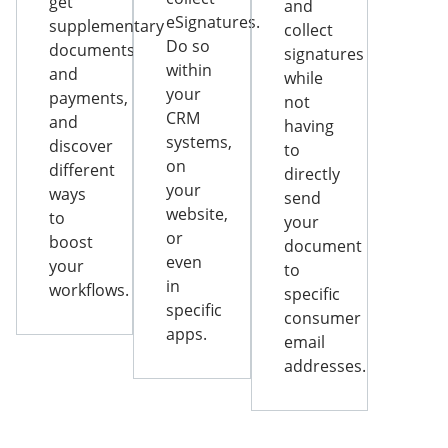
get
and
eSignatures.
supplementary
collect
Do so
documents
signatures
within
and
while
your
payments,
not
CRM
and
having
systems,
discover
to
on
different
directly
your
ways
send
website,
to
your
or
boost
document
even
your
to
in
workflows.
specific
specific
consumer
apps.
email
addresses.