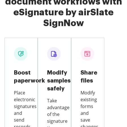
document workflows with
eSignature by airSlate
SignNow
Boost
Modify
Share
paperwork
samples
files
safely
Place
Modify
electronic
existing
Take
signatures
forms
advantage
and
and
of the
send
save
signature
records
changes,