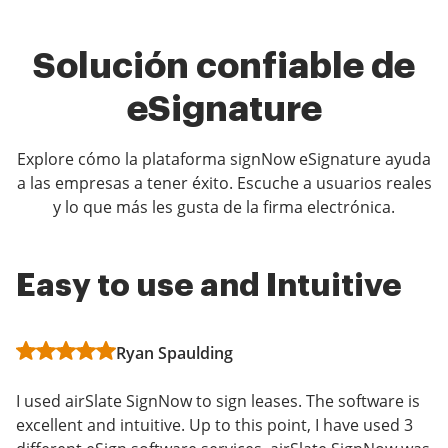
Solución confiable de
eSignature
Explore cómo la plataforma signNow eSignature ayuda
a las empresas a tener éxito. Escuche a usuarios reales
y lo que más les gusta de la firma electrónica.
Easy to use and Intuitive
Excellent Solution for
Really easy to use
eSignatures
Ryan Spaulding
Grant Millar
Randy A. K
I used airSlate SignNow to sign leases. The software is
What do you like best?
excellent and intuitive. Up to this point, I have used 3
What do you like best?
Uploading documents and inserting required fields