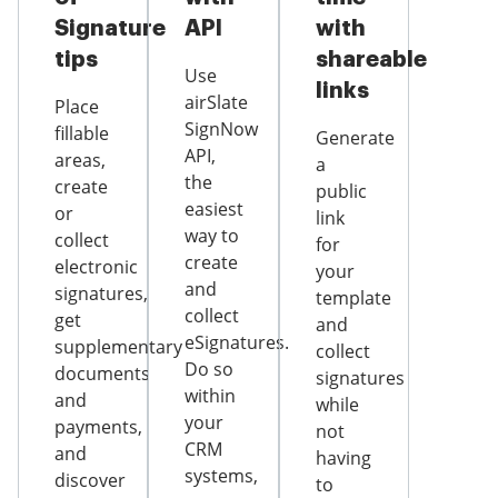
Signature
API
with
tips
shareable
Use
links
airSlate
Place
SignNow
fillable
Generate
API,
areas,
a
the
create
public
easiest
or
link
way to
collect
for
create
electronic
your
and
signatures,
template
collect
get
and
eSignatures.
supplementary
collect
Do so
documents
signatures
within
and
while
your
payments,
not
CRM
and
having
systems,
discover
to