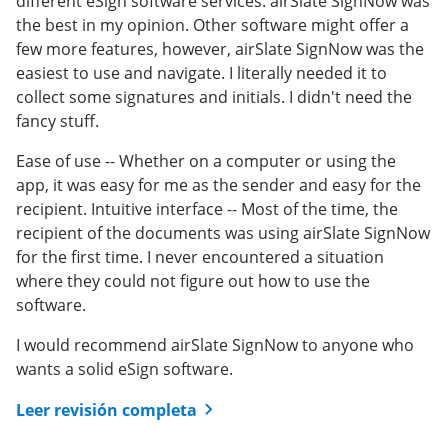
different eSign software services. airSlate SignNow was
was a really simple process, as well as editing the
the best in my opinion. Other software might offer a
I'm a small CPA firm and require signatures on
details of the person signing. I love the option of being
few more features, however, airSlate SignNow was the
engagement letters and confidential tax documents.
able to set the frequency of reminders as well.
easiest to use and navigate. I literally needed it to
I've tried other solutions but some of my clients found
collect some signatures and initials. I didn't need the
the other solutions a bit clumsy. I've received very
Leer revisión completa
fancy stuff.
positive feedback once I switched to airSlate SignNow. I
also really appreciate the option to choose 'do not
Ease of use -- Whether on a computer or using the
send signed documents' for confidential information.
app, it was easy for me as the sender and easy for the
It's a great choice for CPAs, Attorneys and anyone else
recipient. Intuitive interface -- Most of the time, the
needing a secure yet easy-to-use solution. It's also IRS
recipient of the documents was using airSlate SignNow
compliant.
for the first time. I never encountered a situation
where they could not figure out how to use the
Leer revisión completa
software.
I would recommend airSlate SignNow to anyone who
wants a solid eSign software.
Leer revisión completa