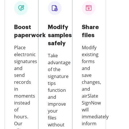
Boost
Modify
Share
paperwork
samples
files
safely
Place
Modify
electronic
existing
Take
signatures
forms
advantage
and
and
of the
send
save
signature
records
changes,
tips
in
and
function
moments
airSlate
and
instead
SignNow
improve
of
will
your
hours.
immediately
files
Our
inform
without