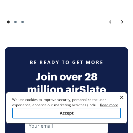
BE READY TO GET MORE
Join over 28
million airSlate
We use cookies to improve security, personalize the user
SignNow users
experience, enhance our marketing activities (including
...
Read more
...
cooperating with our 3rd party partners) and for other business
Accept
use. Read our
Cookie Policy
to learn more. By clicking "Accept"
you agree to the use of cookies.