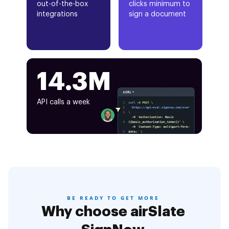
out-of-the-box
clicks minimum to
integrations
sign a document
14.3M
API calls a week
BE READY TO GET MORE
Why choose airSlate