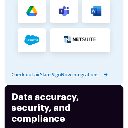
Check out airSlate SignNow integrations
Data accuracy,
security, and
compliance