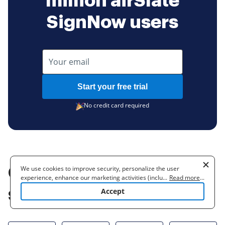
million airSlate
SignNow users
Start your free trial
No credit card required
Get more for office
We use cookies to improve security, personalize the user
experience, enhance our marketing activities (including
...
Read more
...
cooperating with our 3rd party partners) and for other business
signature feature
Accept
use. Read our
Cookie Policy
to learn more. By clicking "Accept"
you agree to the use of cookies.