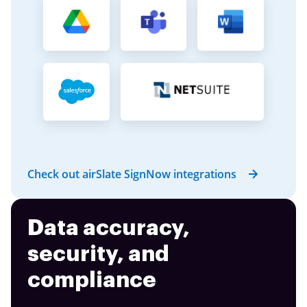
Check out airSlate SignNow integrations
Data accuracy,
security, and
compliance