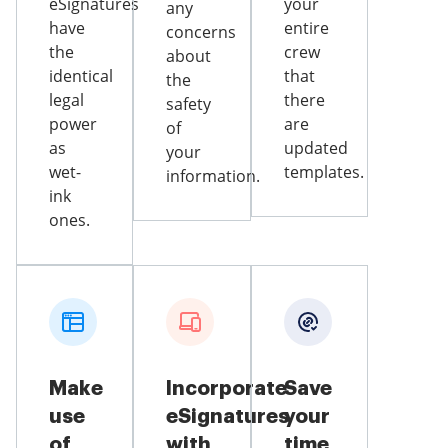
eSignatures
your
any
have
entire
concerns
the
crew
about
identical
that
the
legal
there
safety
power
are
of
as
updated
your
wet-
templates.
information.
ink
ones.
Make
Incorporate
Save
use
eSignatures
your
of
with
time