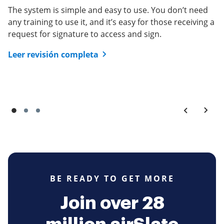
applications and have been satisfied overall. I've never
The system is simple and easy to use. You don’t need
had an issue with prospects receiving documents and
Leer revisión completa
any training to use it, and it’s easy for those receiving a
the format has always turned out looking the way I
request for signature to access and sign.
expected.
Leer revisión completa
Leer revisión completa
BE READY TO GET MORE
Join over 28