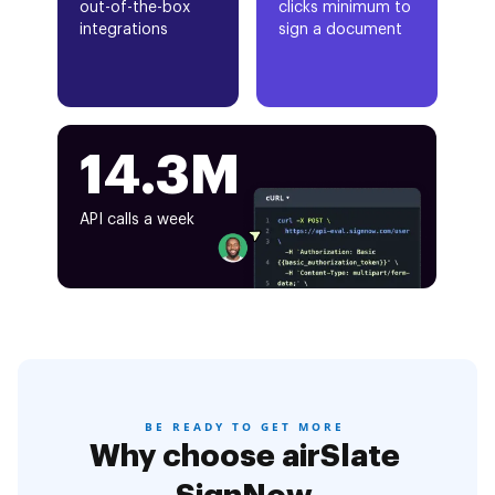
out-of-the-box
clicks minimum to
integrations
sign a document
14.3M
API calls a week
BE READY TO GET MORE
Why choose airSlate