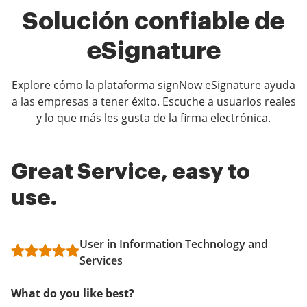
Solución confiable de
eSignature
Explore cómo la plataforma signNow eSignature ayuda
a las empresas a tener éxito. Escuche a usuarios reales
y lo que más les gusta de la firma electrónica.
Great Service, easy to
airSlate SignNow for at
Easy to use
use.
home signatures
User
User in Information Technology and
Kevin Phan
What do you like best?
Services
What do you like best?
airSlate SignNow is simple to use and does everything I
What do you like best?
need. I've used it for both business and personal
airSlate SignNow staff are responsive and helpful