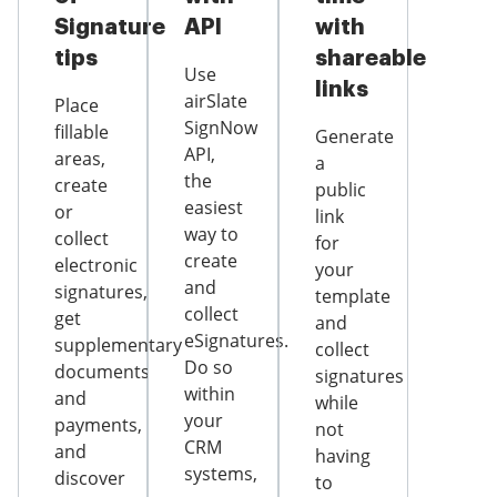
Signature
API
with
tips
shareable
Use
links
airSlate
Place
SignNow
fillable
Generate
API,
areas,
a
the
create
public
easiest
or
link
way to
collect
for
create
electronic
your
and
signatures,
template
collect
get
and
eSignatures.
supplementary
collect
Do so
documents
signatures
within
and
while
your
payments,
not
CRM
and
having
systems,
discover
to