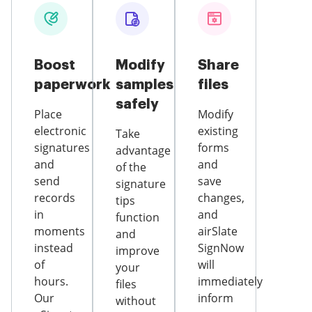
Boost
Modify
Share
paperwork
samples
files
safely
Place
Modify
electronic
existing
Take
signatures
forms
advantage
and
and
of the
send
save
signature
records
changes,
tips
in
and
function
moments
airSlate
and
instead
SignNow
improve
of
will
your
hours.
immediately
files
Our
inform
without