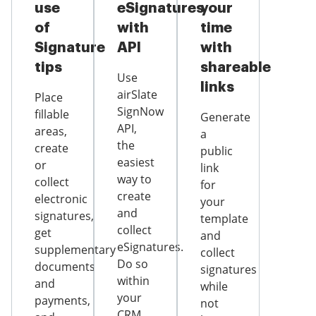
use
eSignatures
your
of
with
time
Signature
API
with
tips
shareable
Use
links
airSlate
Place
SignNow
fillable
Generate
API,
areas,
a
the
create
public
easiest
or
link
way to
collect
for
create
electronic
your
and
signatures,
template
collect
get
and
eSignatures.
supplementary
collect
Do so
documents
signatures
within
and
while
your
payments,
not
CRM