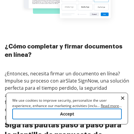
¿Cómo completar y firmar documentos
en línea?
¿Entonces, necesita firmar un documento en línea?
Impulse su proceso con airSlate SignNow, una solución
perfecta para el tiempo perdido, la seguridad
arriesgada y los procesos ineficientes. Genere sus
We use cookies to improve security, personalize the user
firmas en línea de tres maneras posibles: dibujar,
experience, enhance our marketing activities (including
...
Read more
...
escribir o cargar una imagen de una firma manuscrita.
cooperating with our 3rd party partners) and for other business
Accept
plantilla de propuesta de inversor con facilidad.
use. Read our
Cookie Policy
to learn more. By clicking "Accept"
you agree to the use of cookies.
Siga las pautas paso a paso para