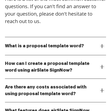
questions. If you can't find an answer to
your question, please don't hesitate to
reach out to us.
What is a proposal template word?
A proposal template word is a pre-designed
document format that helps users create
How can I create a proposal template
professional proposals quickly and efficiently. With
word using airSlate SignNow?
airSlate SignNow, you can easily customize these
Creating a proposal template word with airSlate
templates to suit your business needs, ensuring that
SignNow is simple. You can start by selecting a
your proposals are both appealing and effective.
Are there any costs associated with
template from our library or uploading your own
using proposal template word?
document. Then, use our intuitive editing tools to
airSlate SignNow offers various pricing plans that
customize the content, layout, and design to fit your
include access to proposal template word features.
specific requirements.
What features does airSlate SignNow