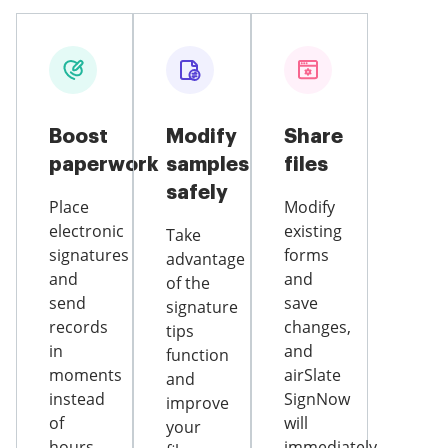
Boost
Modify
Share
paperwork
samples
files
safely
Place
Modify
electronic
existing
Take
signatures
forms
advantage
and
and
of the
send
save
signature
records
changes,
tips
in
and
function
moments
airSlate
and
instead
SignNow
improve
of
will
your
hours.
immediately