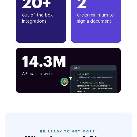
20+
2
out-of-the-box
clicks minimum to
integrations
sign a document
14.3M
API calls a week
BE READY TO GET MORE