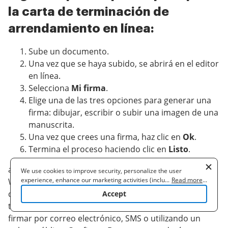
la carta de terminación de
arrendamiento en línea:
Sube un documento.
Una vez que se haya subido, se abrirá en el editor
en línea.
Selecciona
Mi firma
.
Elige una de las tres opciones para generar una
firma: dibujar, escribir o subir una imagen de una
manuscrita.
Una vez que crees una firma, haz clic en
Ok
.
Termina el proceso haciendo clic en
Listo
.
airSlate SignNow admite casi todos los formatos: PDF,
We use cookies to improve security, personalize the user
experience, enhance our marketing activities (including
...
Read more
...
Word, etc. Además de firmar un documento, puedes
cooperating with our 3rd party partners) and for other business
completarlo agregando una variedad de campos:
Accept
use. Read our
Cookie Policy
to learn more. By clicking "Accept"
texto, fecha, desplegable. Envía un documento para
you agree to the use of cookies.
firmar por correo electrónico, SMS o utilizando un