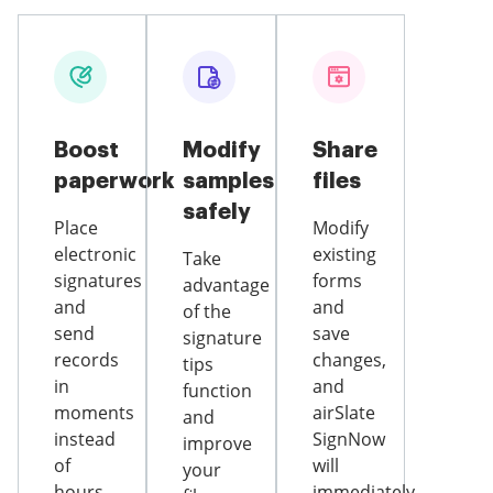
Boost
Modify
Share
paperwork
samples
files
safely
Place
Modify
electronic
existing
Take
signatures
forms
advantage
and
and
of the
send
save
signature
records
changes,
tips
in
and
function
moments
airSlate
and
instead
SignNow
improve
of
will
your
hours.
immediately