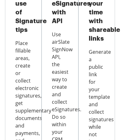
use
eSignatures
your
of
with
time
Signature
API
with
tips
shareable
Use
links
airSlate
Place
SignNow
fillable
Generate
API,
areas,
a
the
create
public
easiest
or
link
way to
collect
for
create
electronic
your
and
signatures,
template
collect
get
and
eSignatures.
supplementary
collect
Do so
documents
signatures
within
and
while
your
payments,
not
CRM