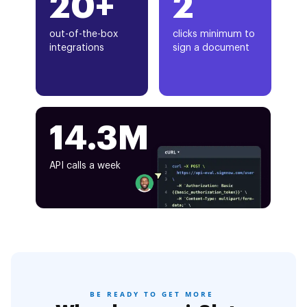
20+
2
out-of-the-box
clicks minimum to
integrations
sign a document
14.3M
API calls a week
BE READY TO GET MORE