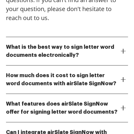
your question, please don't hesitate to
reach out to us.
What is the best way to sign letter word
documents electronically?
The best way to sign letter word documents
electronically is by using airSlate SignNow. Our
How much does it cost to sign letter
platform allows you to easily upload your documents,
word documents with airSlate SignNow?
add your signature, and send them securely. This
airSlate SignNow offers flexible pricing plans to
process ensures that your signed letter word
accommodate various business needs. You can
documents are legally binding and can be completed
What features does airSlate SignNow
choose from monthly or annual subscriptions, with
in minutes.
offer for signing letter word documents?
options that allow you to sign letter word documents
airSlate SignNow provides a range of features for
at a cost-effective rate. Visit our pricing page for
signing letter word documents, including
detailed information on each plan.
Can I integrate airSlate SignNow with
customizable templates, in-person signing, and