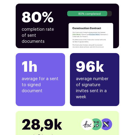
80%
80% completed
completion rate
of sent
documents
1h
96k
average for a sent
average number
to signed
of signature
document
invites sent in a
week
28,9k