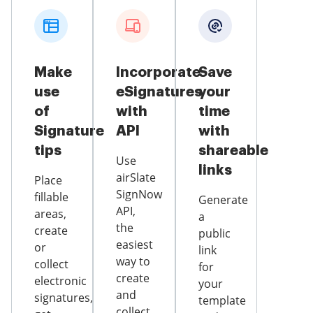
Make
Incorporate
Save
use
eSignatures
your
of
with
time
Signature
API
with
tips
shareable
Use
links
airSlate
Place
SignNow
fillable
Generate
API,
areas,
a
the
create
public
easiest
or
link
way to
collect
for
create
electronic
your
and
signatures,
template
collect