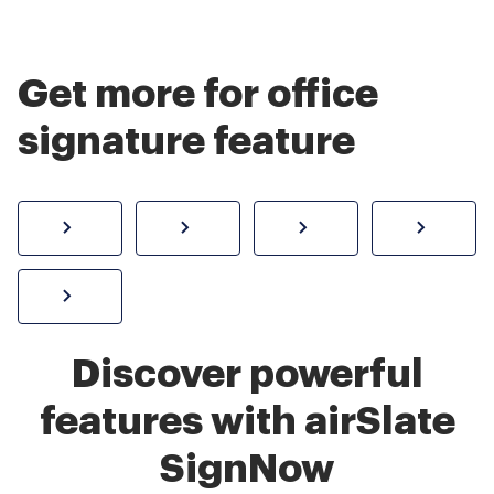
Get more for office
signature feature
How to sign a PDF online
Create electronic signature
Send documents f
eSi
Sign W-2 form online
Discover powerful
features with airSlate
SignNow