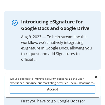
Introducing eSignature for
Google Docs and Google Drive
Aug 9, 2023 — To help streamline this
workflow, we're natively integrating
eSignature in Google Docs, allowing you
to request and add Signatures to
official ...
We use cookies to improve security, personalize the user
experience, enhance our marketing activities (including
...
Read more
...
Inserting PDF / Word
cooperating with our 3rd party partners) and for other business
Accept
use. Read our
Cookie Policy
to learn more. By clicking "Accept"
Documents
you agree to the use of cookies.
First you have to go Google Docs (or