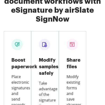
document workflows with
eSignature by airSlate
SignNow
Boost
Modify
Share
paperwork
samples
files
safely
Place
Modify
electronic
existing
Take
signatures
forms
advantage
and
and
of the
send
save
signature
records
changes,