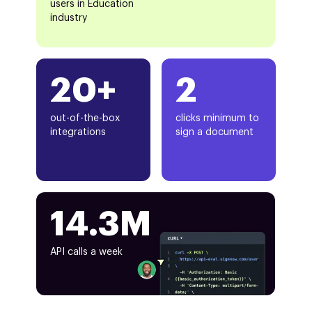
users in Education
industry
20+
2
out-of-the-box
clicks minimum to
integrations
sign a document
14.3M
API calls a week