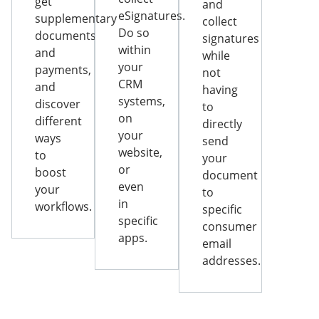
get
and
eSignatures.
supplementary
collect
Do so
documents
signatures
within
and
while
your
payments,
not
CRM
and
having
systems,
discover
to
on
different
directly
your
ways
send
website,
to
your
or
boost
document
even
your
to
in
workflows.
specific
specific
consumer
apps.
email
addresses.