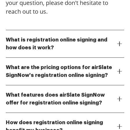
your question, please don't hesitate to
reach out to us.
What is registration online signing and
how does it work?
Registration online signing is a digital process that
allows users to sign documents electronically after
What are the pricing options for airSlate
completing a simple registration. With airSlate
SignNow's registration online signing?
SignNow, you can easily create, send, and sign
airSlate SignNow offers flexible pricing plans to
documents from anywhere, streamlining your
accommodate various business needs. You can
workflow and eliminating the need for physical
What features does airSlate SignNow
choose from monthly or annual subscriptions, with
paperwork.
offer for registration online signing?
options that include features tailored for small
airSlate SignNow provides a range of features for
businesses to large enterprises, ensuring that
registration online signing, including customizable
registration online signing is accessible and cost-
How does registration online signing
templates, real-time tracking, and secure cloud
effective.