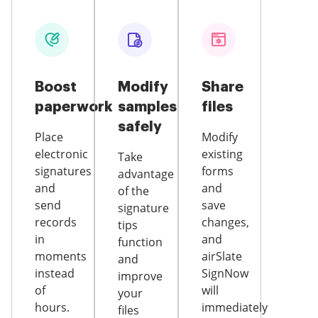
Boost
Modify
Share
paperwork
samples
files
safely
Place
Modify
electronic
existing
Take
signatures
forms
advantage
and
and
of the
send
save
signature
records
changes,
tips
in
and
function
moments
airSlate
and
instead
SignNow
improve
of
will
your
hours.
immediately
files