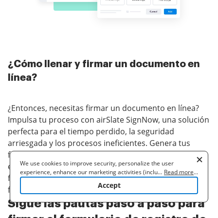
¿Cómo llenar y firmar un documento en
línea?
¿Entonces, necesitas firmar un documento en línea?
Impulsa tu proceso con airSlate SignNow, una solución
perfecta para el tiempo perdido, la seguridad
arriesgada y los procesos ineficientes. Genera tus
firmas en línea de tres maneras posibles: dibujar,
We use cookies to improve security, personalize the user
escribir o subir una imagen de una firma manuscrita.
experience, enhance our marketing activities (including
...
Read more
...
firma el formulario de registro de golf en línea con
cooperating with our 3rd party partners) and for other business
Accept
facilidad.
use. Read our
Cookie Policy
to learn more. By clicking "Accept"
you agree to the use of cookies.
Sigue las pautas paso a paso para