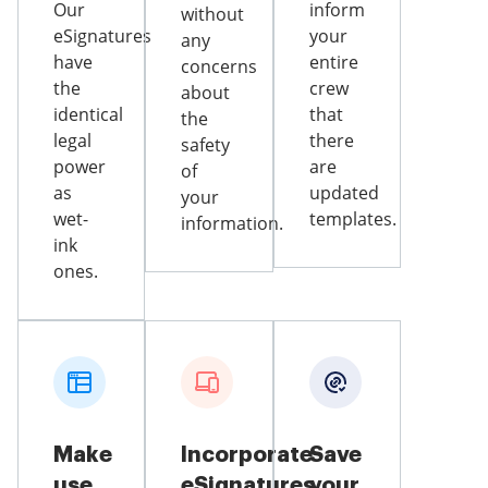
Our
inform
without
eSignatures
your
any
have
entire
concerns
the
crew
about
identical
that
the
legal
there
safety
power
are
of
as
updated
your
wet-
templates.
information.
ink
ones.
Make
Incorporate
Save
use
eSignatures
your