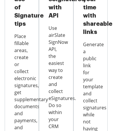
of
with
time
Signature
API
with
tips
shareable
Use
links
airSlate
Place
SignNow
fillable
Generate
API,
areas,
a
the
create
public
easiest
or
link
way to
collect
for
create
electronic
your
and
signatures,
template
collect
get
and
eSignatures.
supplementary
collect
Do so
documents
signatures
within
and
while
your
payments,
not
CRM
and
having