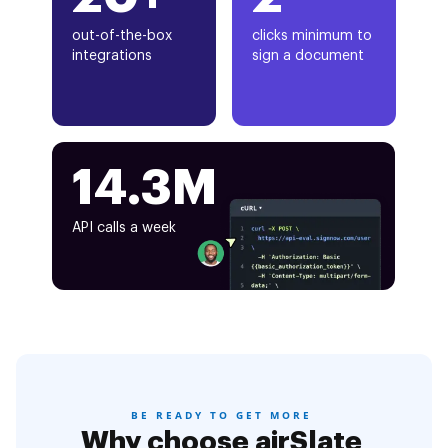
out-of-the-box
clicks minimum to
integrations
sign a document
14.3M
API calls a week
BE READY TO GET MORE
Why choose airSlate