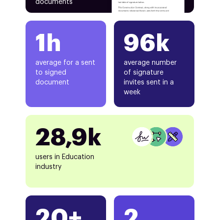
documents
1h
96k
average for a sent
average number
to signed
of signature
document
invites sent in a
week
28,9k
users in Education
industry
20+
2