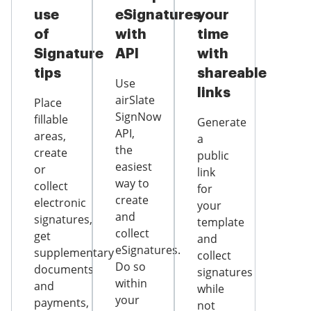
use
eSignatures
your
of
with
time
Signature
API
with
tips
shareable
Use
links
airSlate
Place
SignNow
fillable
Generate
API,
areas,
a
the
create
public
easiest
or
link
way to
collect
for
create
electronic
your
and
signatures,
template
collect
get
and
eSignatures.
supplementary
collect
Do so
documents
signatures
within
and
while
your
payments,
not