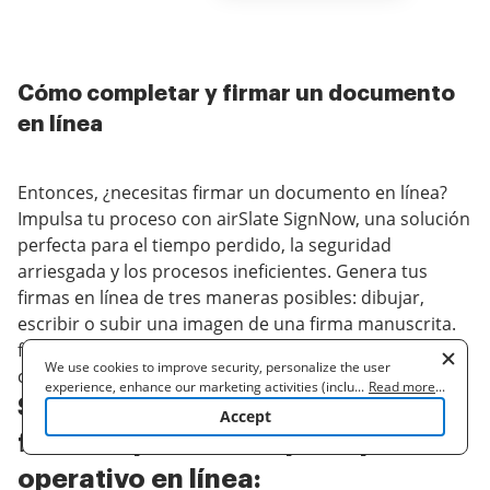
Cómo completar y firmar un documento
en línea
Entonces, ¿necesitas firmar un documento en línea?
Impulsa tu proceso con airSlate SignNow, una solución
perfecta para el tiempo perdido, la seguridad
arriesgada y los procesos ineficientes. Genera tus
firmas en línea de tres maneras posibles: dibujar,
escribir o subir una imagen de una firma manuscrita.
firma la plantilla de presupuesto operativo en línea
We use cookies to improve security, personalize the user
con facilidad.
experience, enhance our marketing activities (including
...
Read more
...
Sigue las pautas paso a paso para
cooperating with our 3rd party partners) and for other business
Accept
use. Read our
Cookie Policy
to learn more. By clicking "Accept"
firmar la plantilla de presupuesto
you agree to the use of cookies.
operativo en línea: