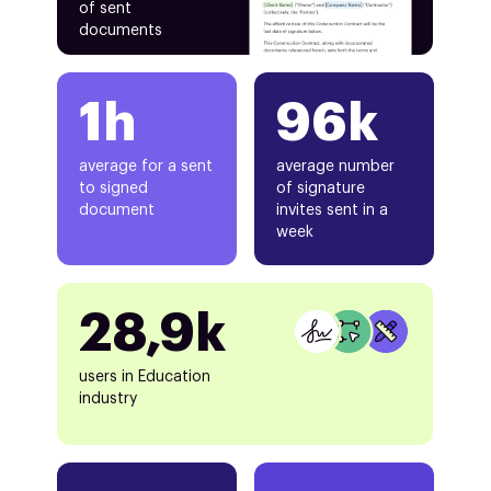
of sent
documents
1h
96k
average for a sent
average number
to signed
of signature
document
invites sent in a
week
28,9k
users in Education
industry