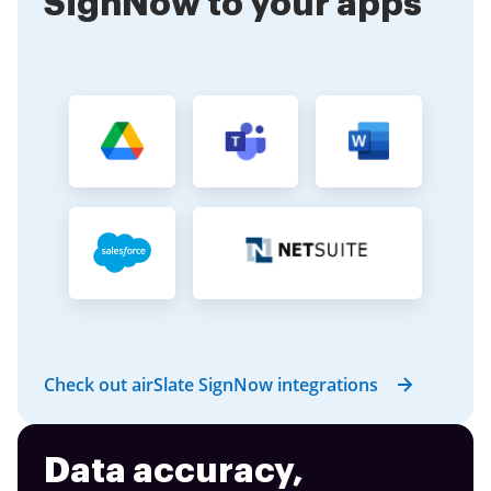
SignNow to your apps
Check out airSlate SignNow integrations
Data accuracy,