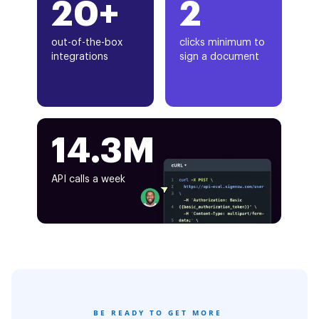
20+
2
out-of-the-box
clicks minimum to
integrations
sign a document
14.3M
API calls a week
BE READY TO GET MORE