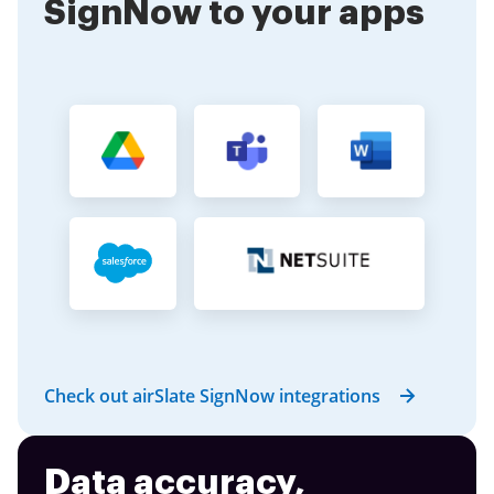
SignNow to your apps
Check out airSlate SignNow integrations
Data accuracy,