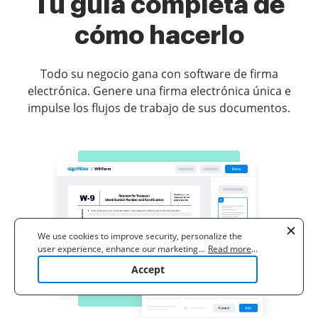
Tu guía completa de
cómo hacerlo
Todo su negocio gana con software de firma
electrónica. Genere una firma electrónica única e
impulse los flujos de trabajo de sus documentos.
We use cookies to improve security, personalize the
user experience, enhance our marketing activities
...
Read more
...
(including cooperating with our 3rd party partners) and
Accept
for other business use. Click
here
to read our Cookie
Policy. By clicking "Accept" you agree to the use
of cookies.