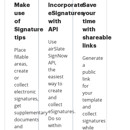
Make
Incorporate
Save
use
eSignatures
your
of
with
time
Signature
API
with
tips
shareable
Use
links
airSlate
Place
SignNow
fillable
Generate
API,
areas,
a
the
create
public
easiest
or
link
way to
collect
for
create
electronic
your
and
signatures,
template
collect
get
and
eSignatures.
supplementary
collect
Do so
documents
signatures
within
and
while