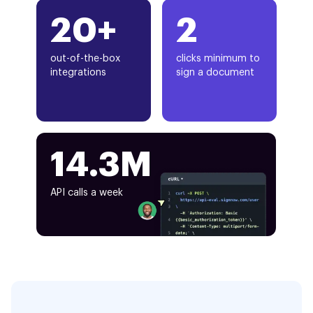
20+
2
out-of-the-box
clicks minimum to
integrations
sign a document
14.3M
API calls a week