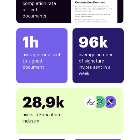
completion rate
of sent
documents
1h
96k
average for a sent
average number
to signed
of signature
document
invites sent in a
week
28,9k
users in Education
industry