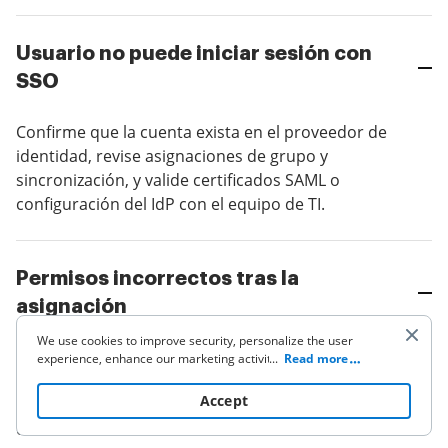
Usuario no puede iniciar sesión con
SSO
Confirme que la cuenta exista en el proveedor de
identidad, revise asignaciones de grupo y
sincronización, y valide certificados SAML o
configuración del IdP con el equipo de TI.
Permisos incorrectos tras la
asignación
We use cookies to improve security, personalize the user
Revise el rol asignado y las políticas aplicadas,
experience, enhance our marketing activities (including
...
Read more
cooperating with our 3rd party partners) and for other
compare con el perfil deseado y aplique cambios
business use. Click
here
to read our Cookie Policy. By clicking
Accept
en bloque si varios usuarios requieren la misma
“Accept“ you agree to the use of cookies.
corrección.