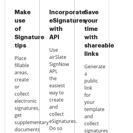
Make
Incorporate
Save
use
eSignatures
your
of
with
time
Signature
API
with
tips
shareable
Use
links
airSlate
Place
SignNow
fillable
Generate
API,
areas,
a
the
create
public
easiest
or
link
way to
collect
for
create
electronic
your
and
signatures,
template
collect
get
and
eSignatures.
supplementary
collect
Do so
documents
signatures