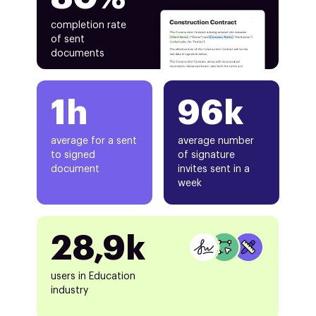
completion rate
of sent
documents
1h
96k
average for a sent
average number
to signed
of signature
document
invites sent in a
week
28,9k
users in Education
industry