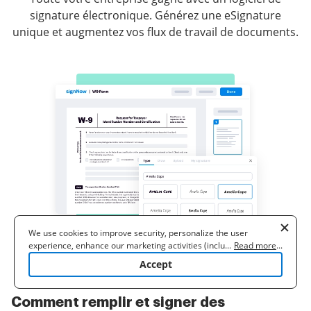
signature électronique. Générez une eSignature
unique et augmentez vos flux de travail de documents.
We use cookies to improve security, personalize the user
experience, enhance our marketing activities (including
...
Read more
...
cooperating with our 3rd party partners) and for other business
Accept
use. Read our
Cookie Policy
to learn more. By clicking "Accept"
you agree to the use of cookies.
Comment remplir et signer des