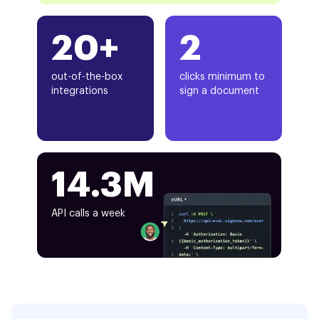
20+
2
out-of-the-box
clicks minimum to
integrations
sign a document
14.3M
API calls a week