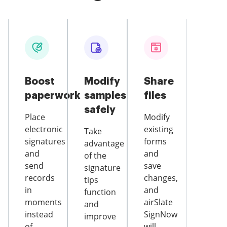
Boost
Modify
Share
paperwork
samples
files
safely
Place
Modify
electronic
existing
Take
signatures
forms
advantage
and
and
of the
send
save
signature
records
changes,
tips
in
and
function
moments
airSlate
and
instead
SignNow
improve
of
will