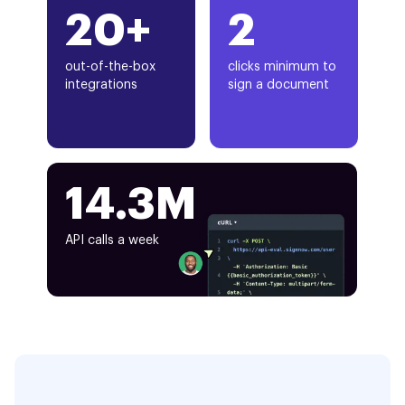
20+
2
out-of-the-box
clicks minimum to
integrations
sign a document
14.3M
API calls a week