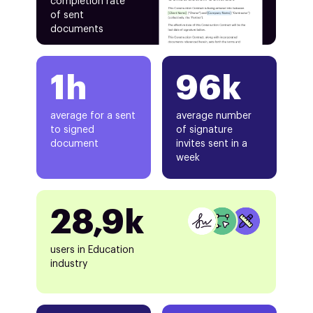
completion rate
of sent
documents
1h
96k
average for a sent
average number
to signed
of signature
document
invites sent in a
week
28,9k
users in Education
industry