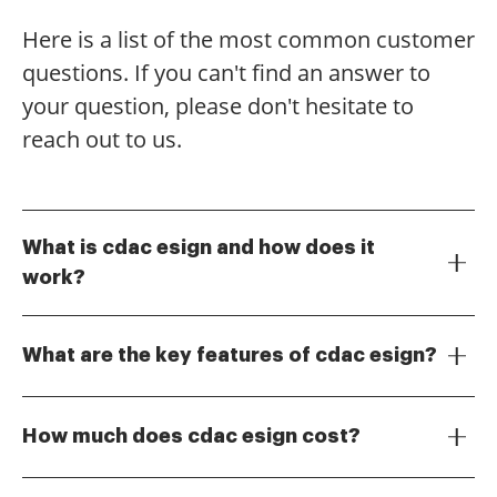
Here is a list of the most common customer
questions. If you can't find an answer to
your question, please don't hesitate to
reach out to us.
What is cdac esign and how does it
work?
cdac esign is a digital signature solution that allows
users to sign documents electronically. It streamlines
What are the key features of cdac esign?
the signing process by enabling users to send, sign,
and manage documents securely online. With airSlate
cdac esign offers a variety of features including
SignNow, cdac esign integrates seamlessly into your
customizable templates, real-time tracking, and
How much does cdac esign cost?
workflow, making document management efficient
secure cloud storage. Users can also enjoy features
and hassle-free.
like in-person signing and automated reminders,
The pricing for cdac esign varies based on the plan
which enhance the signing experience. These features
you choose, with options for individuals and