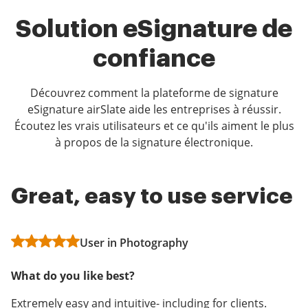
Solution eSignature de
confiance
Découvrez comment la plateforme de signature
eSignature airSlate aide les entreprises à réussir.
Écoutez les vrais utilisateurs et ce qu'ils aiment le plus
à propos de la signature électronique.
Great, easy to use service
Best E Sign App
Awesome Tool!
User in Photography
Adriana L
SignNow Customer
What do you like best?
What do you like best?
All things considered, airSlate SignNow is very much
worth it for the value it provides for the price.
Extremely easy and intuitive- including for clients.
Sign now is the best eSign app. Super easy to use and