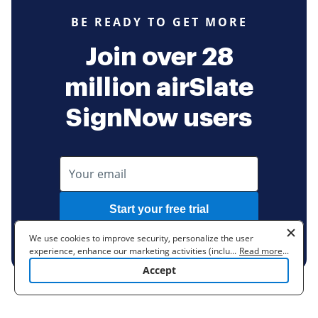
BE READY TO GET MORE
Join over 28
million airSlate
SignNow users
Start your free trial
No credit card required
We use cookies to improve security, personalize the user
experience, enhance our marketing activities (including
...
Read more
...
cooperating with our 3rd party partners) and for other business
Accept
use. Read our
Cookie Policy
to learn more. By clicking "Accept"
you agree to the use of cookies.