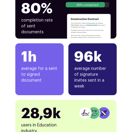
80%
80% completed
completion rate
of sent
documents
1h
96k
average for a sent
average number
to signed
of signature
document
invites sent in a
week
28,9k
users in Education
industry