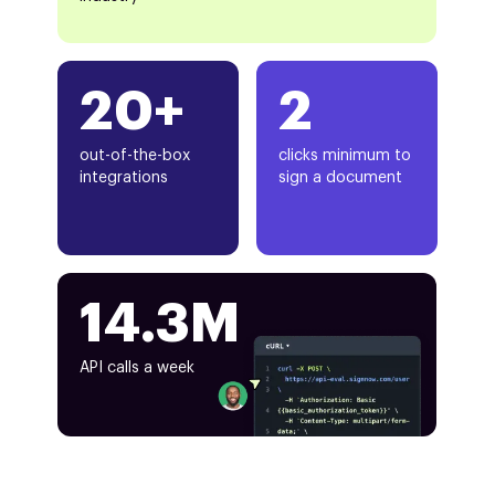
20+
2
out-of-the-box
clicks minimum to
integrations
sign a document
14.3M
API calls a week