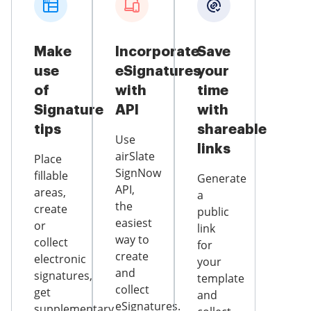
Make
Incorporate
Save
use
eSignatures
your
of
with
time
Signature
API
with
tips
shareable
Use
links
airSlate
Place
SignNow
fillable
Generate
API,
areas,
a
the
create
public
easiest
or
link
way to
collect
for
create
electronic
your
and
signatures,
template
collect
get
and
eSignatures.
supplementary