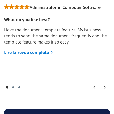
Businesses
Administrator in Computer Software
User in Transportation/Trucking/Railroad
Jessica T
What do you like best?
What do you like best?
What do you like best?
I love the document template feature. My business
How easy it is and user friendly and switch between
tends to send the same document frequently and the
accounts
It is easy to use, easy to send to clients. We can upload
template feature makes it so easy!
multiple templates, made adjustments to individual
Lire la revue complète
documents and easily review signed and pending
Lire la revue complète
contracts. The contracts are clean and professional
looking.
Lire la revue complète