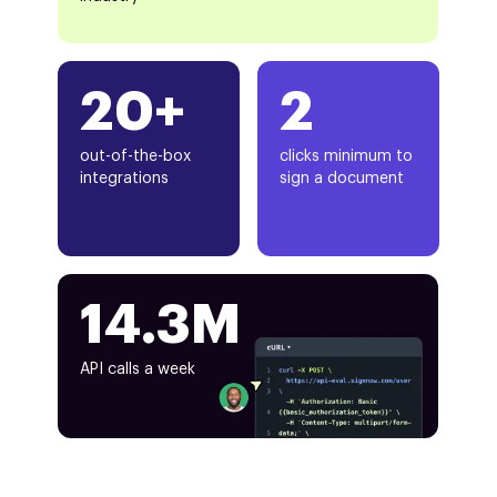
20+
2
out-of-the-box
clicks minimum to
integrations
sign a document
14.3M
API calls a week