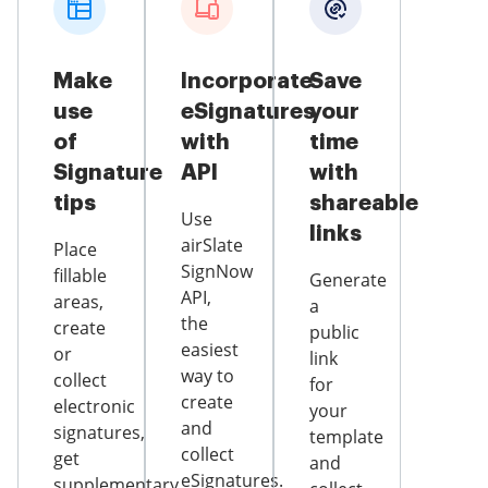
Make
Incorporate
Save
use
eSignatures
your
of
with
time
Signature
API
with
tips
shareable
Use
links
airSlate
Place
SignNow
fillable
Generate
API,
areas,
a
the
create
public
easiest
or
link
way to
collect
for
create
electronic
your
and
signatures,
template
collect
get
and
eSignatures.
supplementary