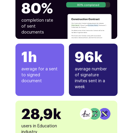
80%
80% completed
completion rate
of sent
documents
1h
96k
average for a sent
average number
to signed
of signature
document
invites sent in a
week
28,9k
users in Education
industry