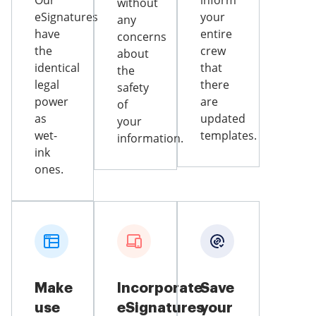
Our
inform
without
eSignatures
your
any
have
entire
concerns
the
crew
about
identical
that
the
legal
there
safety
power
are
of
as
updated
your
wet-
templates.
information.
ink
ones.
Make
Incorporate
Save
use
eSignatures
your