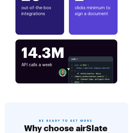
out-of-the-box
clicks minimum to
integrations
sign a document
14.3M
API calls a week
BE READY TO GET MORE
Why choose airSlate