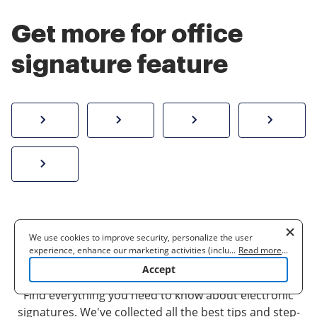
Get more for office
signature feature
How to sign a PDF online
Create electronic signature
Send documents f
eSi
Sign W-2 form online
The ins and outs of
We use cookies to improve security, personalize the user
experience, enhance our marketing activities (including
...
Read more
...
eSignature
cooperating with our 3rd party partners) and for other business
Accept
use. Read our
Cookie Policy
to learn more. By clicking "Accept"
you agree to the use of cookies.
Find everything you need to know about electronic
signatures. We've collected all the best tips and step-