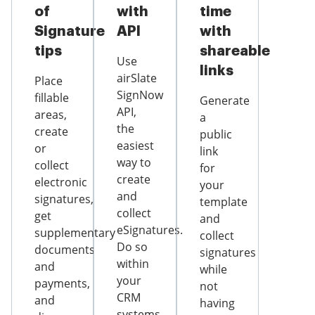
of
with
time
Signature
API
with
tips
shareable
Use
links
airSlate
Place
SignNow
fillable
Generate
API,
areas,
a
the
create
public
easiest
or
link
way to
collect
for
create
electronic
your
and
signatures,
template
collect
get
and
eSignatures.
supplementary
collect
Do so
documents
signatures
within
and
while
your
payments,
not
CRM
and
having
systems,