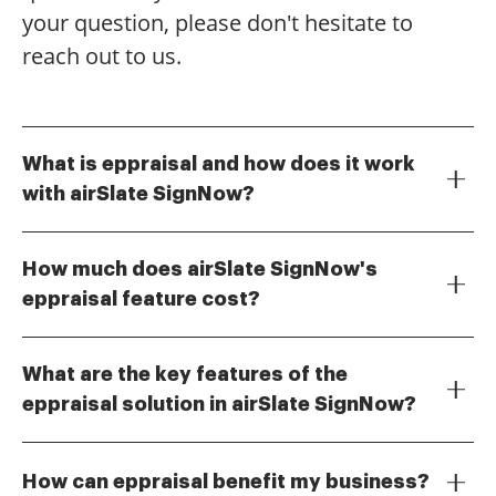
your question, please don't hesitate to
reach out to us.
What is eppraisal and how does it work
with airSlate SignNow?
Eppraisal is a digital appraisal solution that
streamlines the process of evaluating property
How much does airSlate SignNow's
values. With airSlate SignNow, you can easily send
eppraisal feature cost?
and eSign eppraisal documents, ensuring a quick and
The pricing for airSlate SignNow's eppraisal feature
efficient workflow. This integration allows for real-
varies based on the plan you choose. We offer flexible
time collaboration and secure document
What are the key features of the
pricing options that cater to businesses of all sizes,
management.
eppraisal solution in airSlate SignNow?
ensuring you get the best value for your investment
The eppraisal solution in airSlate SignNow includes
in eppraisal solutions. Contact our sales team for a
features such as customizable templates, real-time
personalized quote.
How can eppraisal benefit my business?
tracking, and secure eSigning capabilities. These