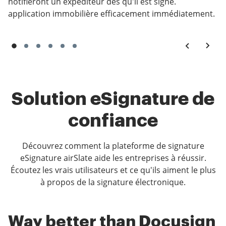
notifieront un expéditeur dès qu'il est signé.
application immobilière efficacement immédiatement.
Solution eSignature de
confiance
Découvrez comment la plateforme de signature
eSignature airSlate aide les entreprises à réussir.
Écoutez les vrais utilisateurs et ce qu'ils aiment le plus
à propos de la signature électronique.
Way better than Docusign
Very intuitive and easy to
So far im liking this