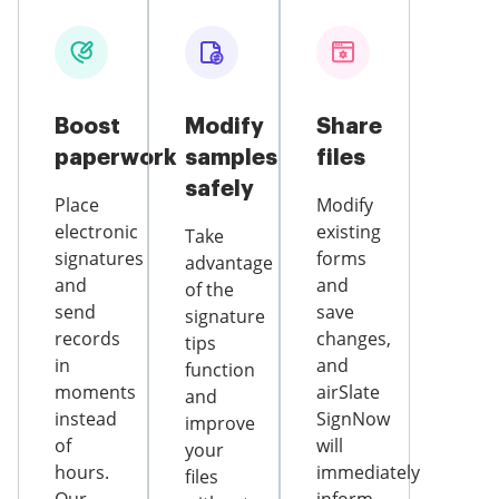
Boost
Modify
Share
paperwork
samples
files
safely
Place
Modify
electronic
existing
Take
signatures
forms
advantage
and
and
of the
send
save
signature
records
changes,
tips
in
and
function
moments
airSlate
and
instead
SignNow
improve
of
will
your
hours.
immediately
files