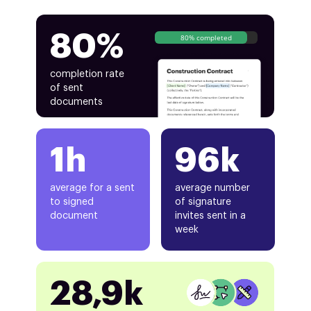
80%
80% completed
completion rate
of sent
documents
1h
96k
average for a sent
average number
to signed
of signature
document
invites sent in a
week
28,9k