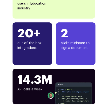
users in Education
industry
20+
2
out-of-the-box
clicks minimum to
integrations
sign a document
14.3M
API calls a week