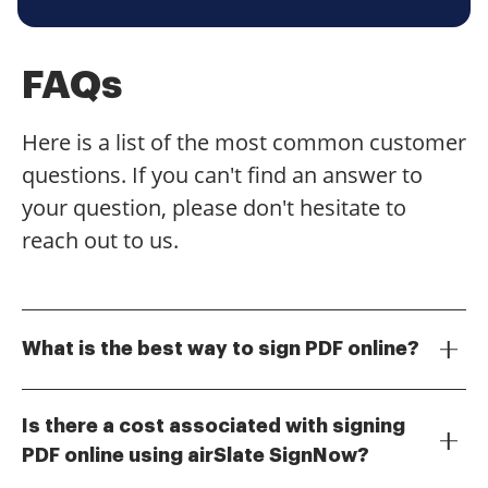
FAQs
Here is a list of the most common customer
questions. If you can't find an answer to
your question, please don't hesitate to
reach out to us.
What is the best way to sign PDF online?
The best way to sign PDF online is by using airSlate
SignNow, which offers a user-friendly interface and
Is there a cost associated with signing
robust features. With just a few clicks, you can upload
PDF online using airSlate SignNow?
your PDF, add your signature, and send it securely.
Yes, airSlate SignNow offers various pricing plans to
This process ensures that you can sign documents