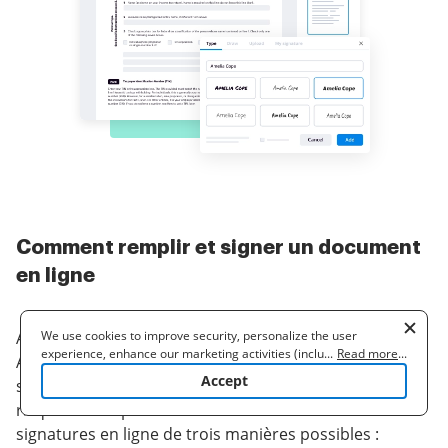
Comment remplir et signer un document
en ligne
We use cookies to improve security, personalize the user
Alors, vous devez signer un document en ligne ?
experience, enhance our marketing activities (including
...
Read more
...
Accélérez votre processus avec airSlate SignNow, une
cooperating with our 3rd party partners) and for other business
Accept
solution parfaite pour le temps perdu, la sécurité
use. Read our
Cookie Policy
to learn more. By clicking "Accept"
you agree to the use of cookies.
risquée et les processus inefficaces. Générez vos
signatures en ligne de trois manières possibles :