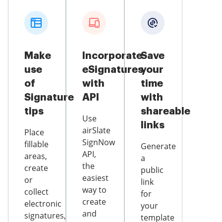
Make
Incorporate
Save
use
eSignatures
your
of
with
time
Signature
API
with
tips
shareable
Use
links
airSlate
Place
SignNow
fillable
Generate
API,
areas,
a
the
create
public
easiest
or
link
way to
collect
for
create
electronic
your
and
signatures,
template