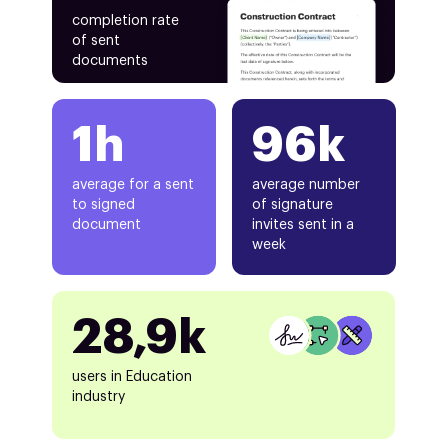
completion rate
of sent
documents
1h
96k
average for a sent
average number
to signed
of signature
document
invites sent in a
week
28,9k
users in Education
industry