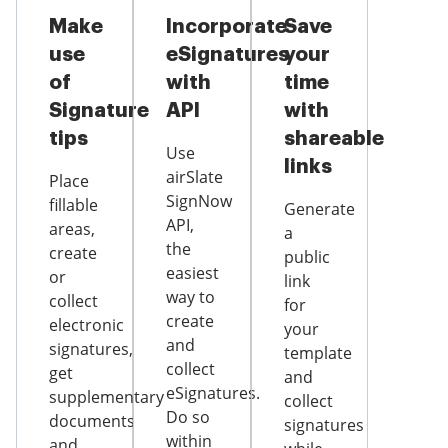
Make
Incorporate
Save
use
eSignatures
your
of
with
time
Signature
API
with
tips
shareable
Use
links
airSlate
Place
SignNow
fillable
Generate
API,
areas,
a
the
create
public
easiest
or
link
way to
collect
for
create
electronic
your
and
signatures,
template
collect
get
and
eSignatures.
supplementary
collect
Do so
documents
signatures
within
and