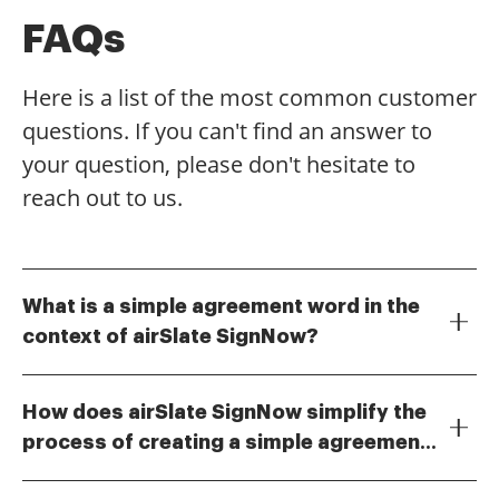
FAQs
Here is a list of the most common customer
questions. If you can't find an answer to
your question, please don't hesitate to
reach out to us.
What is a simple agreement word in the
context of airSlate SignNow?
A simple agreement word refers to the
straightforward language used in contracts and
How does airSlate SignNow simplify the
documents created with airSlate SignNow. This
process of creating a simple agreement
platform allows users to draft, send, and eSign
airSlate SignNow provides templates and an intuitive
documents using clear and concise terms, making it
word?
editor that help users create a simple agreement
easier for all parties to understand the agreement.