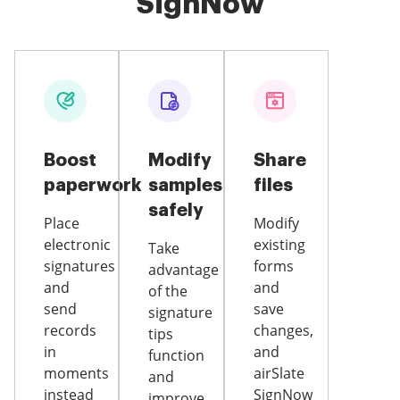
SignNow
Boost
Modify
Share
paperwork
samples
files
safely
Place
Modify
electronic
existing
Take
signatures
forms
advantage
and
and
of the
send
save
signature
records
changes,
tips
in
and
function
moments
airSlate
and
instead
SignNow
improve