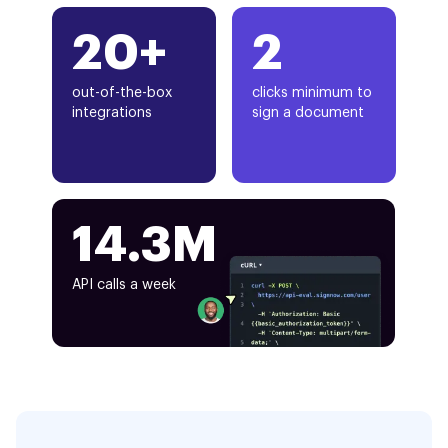
20+
2
out-of-the-box
clicks minimum to
integrations
sign a document
14.3M
API calls a week