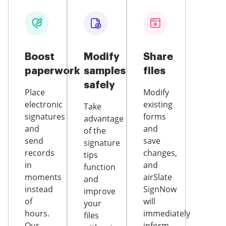
Boost
Modify
Share
paperwork
samples
files
safely
Place
Modify
electronic
existing
Take
signatures
forms
advantage
and
and
of the
send
save
signature
records
changes,
tips
in
and
function
moments
airSlate
and
instead
SignNow
improve
of
will
your
hours.
immediately
files
Our
inform