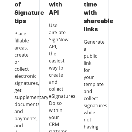
of
with
time
Signature
API
with
tips
shareable
Use
links
airSlate
Place
SignNow
fillable
Generate
API,
areas,
a
the
create
public
easiest
or
link
way to
collect
for
create
electronic
your
and
signatures,
template
collect
get
and
eSignatures.
supplementary
collect
Do so
documents
signatures
within
and
while
your
payments,
not
CRM
and
having
systems,