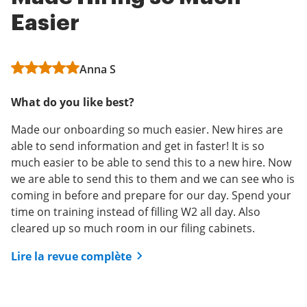
Easier
App for Small Business
price
Anna S
Matt D
Administrator in Information Technology
and Services
What do you like best?
What do you like best?
What do you like best?
Made our onboarding so much easier. New hires are
I researched a few eSignature software apps and
able to send information and get in faster! It is so
settled on airSlate SignNow a couple years ago. As CFO
The fact that you have unlimited templates and a
much easier to be able to send this to a new hire. Now
and head of business development, I use airSlate
signing order made us go with airSlate SignNow. We
we are able to send this to them and we can see who is
SignNow frequently for partnership agreements and
also use the Google Drive integration, which came free
coming in before and prepare for our day. Spend your
shareholder docs. I like the uncluttered user interface,
of charge and works great.
time on training instead of filling W2 all day. Also
which makes using this product straightforward and
Lire la revue complète
cleared up so much room in our filing cabinets.
fast. It also saves time to upload commonly used
agreements as templates into airSlate SignNow.
Lire la revue complète
Adding additional users in our organization is easy and
cost effective.
Lire la revue complète