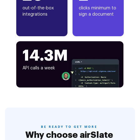
out-of-the-box
clicks minimum to
integrations
sign a document
14.3M
API calls a week
BE READY TO GET MORE
Why choose airSlate