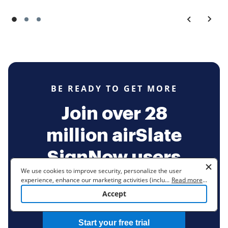
BE READY TO GET MORE
Join over 28
million airSlate
SignNow users
We use cookies to improve security, personalize the user
experience, enhance our marketing activities (including
...
Read more
...
cooperating with our 3rd party partners) and for other business
Accept
use. Read our
Cookie Policy
to learn more. By clicking "Accept"
you agree to the use of cookies.
Start your free trial