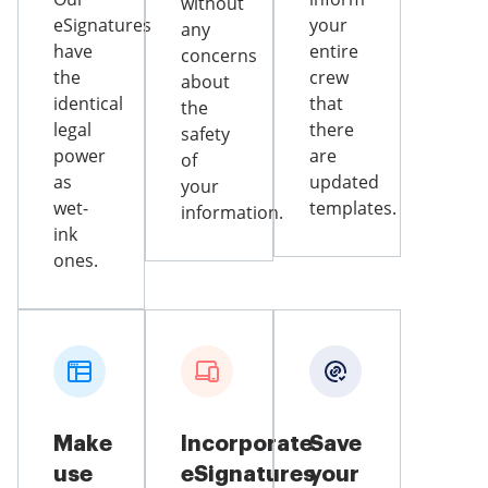
without
eSignatures
your
any
have
entire
concerns
the
crew
about
identical
that
the
legal
there
safety
power
are
of
as
updated
your
wet-
templates.
information.
ink
ones.
Make
Incorporate
Save
use
eSignatures
your