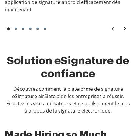
application de signature android efficacement dès
maintenant.
Solution eSignature de
confiance
Découvrez comment la plateforme de signature
eSignature airSlate aide les entreprises à réussir.
Écoutez les vrais utilisateurs et ce qu'ils aiment le plus
à propos de la signature électronique.
Made Hiring so Much
Easy to Use eSignature
Great features at a low