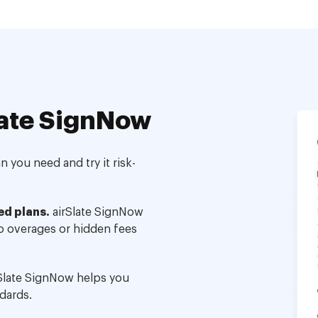
ate SignNow
 you need and try it risk-
ed plans.
airSlate SignNow
no overages or hidden fees
Slate SignNow helps you
dards.