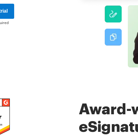
rial
uired
Award-
eSignat