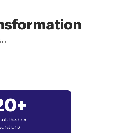
ansformation
free
20+
-of-the-box
egrations