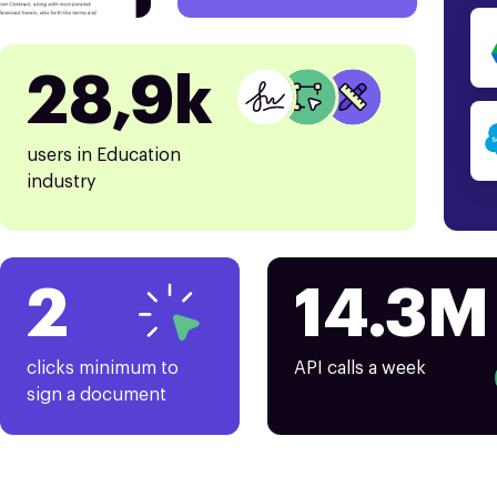
28,9k
users in Education
industry
2
14.3M
clicks minimum to
API calls a week
sign a document