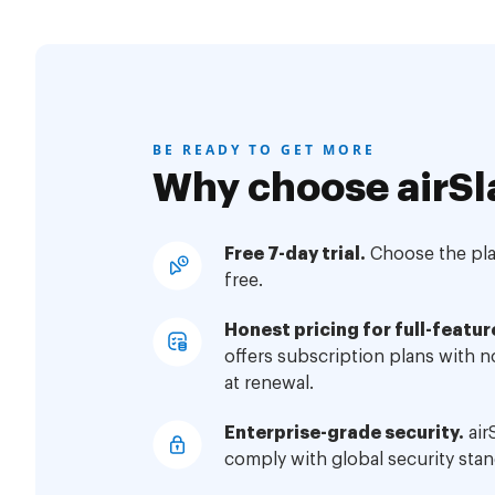
BE READY TO GET MORE
Why choose airSl
Free 7-day trial.
Choose the plan
free.
Honest pricing for full-featur
offers subscription plans with 
at renewal.
Enterprise-grade security.
air
comply with global security stan