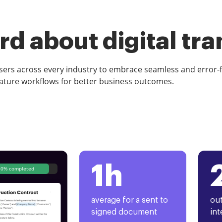
d about digital tr
rs across every industry to embrace seamless and error-
ature workflows for better business outcomes.
1h
80% completed
average for a sent to
out
signed document
int