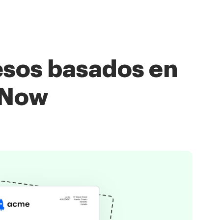
cesos basados en
nNow