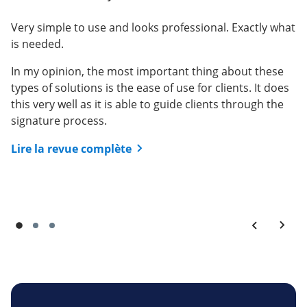
and it had made my
User in Medical Devices
business process so much
Very simple to use and looks professional. Exactly what
is needed.
Isabelle Yang
ea...
What do you like best?
In my opinion, the most important thing about these
What do you like best?
Easy and fast way to get documents signed.
types of solutions is the ease of use for clients. It does
this very well as it is able to guide clients through the
The ease of set up documents for signatures. The
Lire la revue complète
signature process.
ability to set up templates.
Lire la revue complète
Lire la revue complète