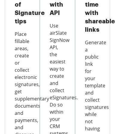
of
with
time
Signature
API
with
tips
shareable
Use
links
airSlate
Place
SignNow
fillable
Generate
API,
areas,
a
the
create
public
easiest
or
link
way to
collect
for
create
electronic
your
and
signatures,
template
collect
get
and
eSignatures.
supplementary
collect
Do so
documents
signatures
within
and
while
your
payments,
not
CRM
and
having
systems,