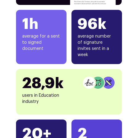
1h
96k
average for a sent
average number
to signed
of signature
document
invites sent in a
week
28,9k
users in Education
industry
20+
2