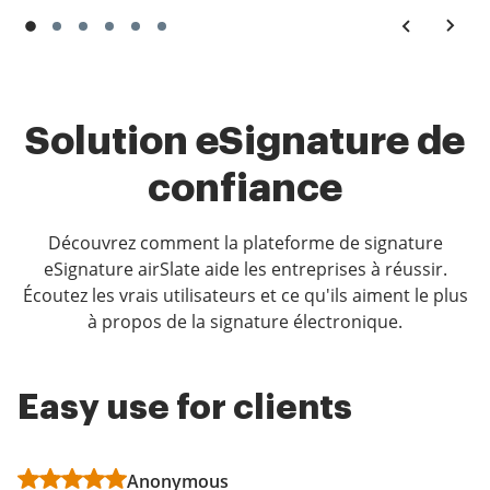
Solution eSignature de
confiance
Découvrez comment la plateforme de signature
eSignature airSlate aide les entreprises à réussir.
Écoutez les vrais utilisateurs et ce qu'ils aiment le plus
à propos de la signature électronique.
Easy use for clients
Easy, efficient and
I started using airSlate
effective
SignNow 2 months ago
Anonymous