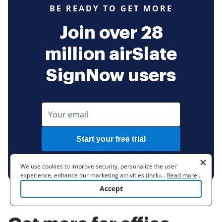
BE READY TO GET MORE
Join over 28
million airSlate
SignNow users
Start your free trial
No credit card required
We use cookies to improve security, personalize the user
experience, enhance our marketing activities (including
...
Read more
...
cooperating with our 3rd party partners) and for other business
Accept
use. Read our
Cookie Policy
to learn more. By clicking "Accept"
you agree to the use of cookies.