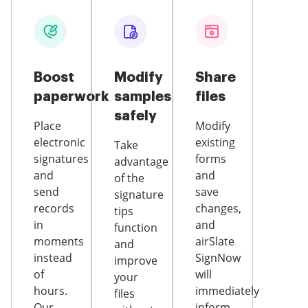
Boost
Modify
Share
paperwork
samples
files
safely
Place
Modify
electronic
existing
Take
signatures
forms
advantage
and
and
of the
send
save
signature
records
changes,
tips
in
and
function
moments
airSlate
and
instead
SignNow
improve
of
will
your
hours.
immediately
files
Our
inform