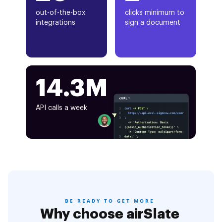
out-of-the-box
clicks minimum to
integrations
sign a document
14.3M
API calls a week
BE READY TO GET MORE
Why choose airSlate