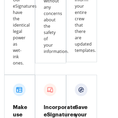
without
eSignatures
your
any
have
entire
concerns
the
crew
about
identical
that
the
legal
there
safety
power
are
of
as
updated
your
wet-
templates.
information.
ink
ones.
Make
Incorporate
Save
use
eSignatures
your