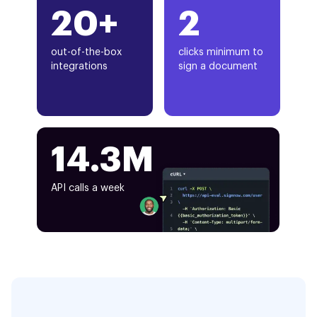
20+
2
out-of-the-box
clicks minimum to
integrations
sign a document
14.3M
API calls a week