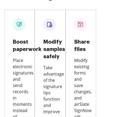
Boost
Modify
Share
paperwork
samples
files
safely
Place
Modify
electronic
existing
Take
signatures
forms
advantage
and
and
of the
send
save
signature
records
changes,
tips
in
and
function
moments
airSlate
and
instead
SignNow
improve
of
will