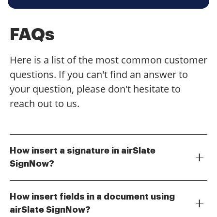
FAQs
Here is a list of the most common customer
questions. If you can't find an answer to
your question, please don't hesitate to
reach out to us.
How insert a signature in airSlate
SignNow?
To insert a signature in airSlate SignNow, simply open
the document you wish to sign and click on the
How insert fields in a document using
'Signature' field. You can then choose to draw, type,
airSlate SignNow?
or upload your signature. This process is quick and