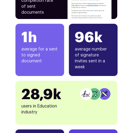
completion rate
of sent
documents
1h
96k
average for a sent
average number
to signed
of signature
document
invites sent in a
week
28,9k
users in Education
industry