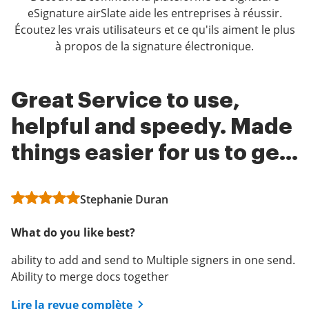
eSignature airSlate aide les entreprises à réussir.
Écoutez les vrais utilisateurs et ce qu'ils aiment le plus
à propos de la signature électronique.
Great Service to use,
airSlate SignNow is
Makes Doing Business
helpful and speedy. Made
secure and useful
Easier
things easier for us to get
Administrator in Executive Office
Administrator
eSignatures
Stephanie Duran
What do you like best?
What do you like best?
What do you like best?
The ability to set up different forms with different
We use sign now for our real estate contracts and I
areas for signatures and initials.
can’t begin to tell you how many hours it saves us on
ability to add and send to Multiple signers in one send.
every contract. Without airSlate SignNow, we would
Ability to merge docs together
Lire la revue complète
have to chase people down, worry about having them
print out, scan, and then remember to send us back
Lire la revue complète