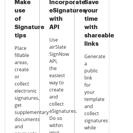
Make
Incorporate
Save
use
eSignatures
your
of
with
time
Signature
API
with
tips
shareable
Use
links
airSlate
Place
SignNow
fillable
Generate
API,
areas,
a
the
create
public
easiest
or
link
way to
collect
for
create
electronic
your
and
signatures,
template
collect
get
and
eSignatures.
supplementary
collect
Do so
documents
signatures
within
and
while
your