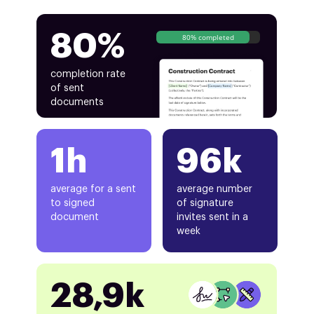
80%
80% completed
completion rate
of sent
documents
1h
96k
average for a sent
average number
to signed
of signature
document
invites sent in a
week
28,9k