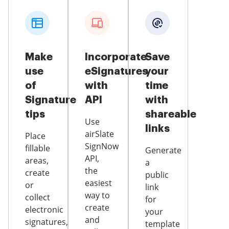
Make
Incorporate
Save
use
eSignatures
your
of
with
time
Signature
API
with
tips
shareable
Use
links
airSlate
Place
SignNow
fillable
Generate
API,
areas,
a
the
create
public
easiest
or
link
way to
collect
for
create
electronic
your
and
signatures,
template