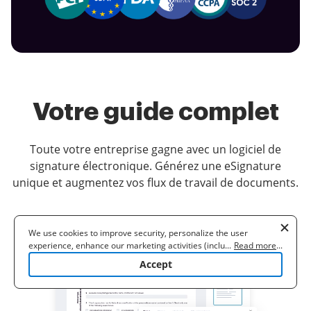
Votre guide complet
Toute votre entreprise gagne avec un logiciel de
signature électronique. Générez une eSignature
unique et augmentez vos flux de travail de documents.
We use cookies to improve security, personalize the user
experience, enhance our marketing activities (including
...
Read more
...
cooperating with our 3rd party partners) and for other business
Accept
use. Read our
Cookie Policy
to learn more. By clicking "Accept"
you agree to the use of cookies.