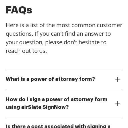
FAQs
Here is a list of the most common customer
questions. If you can't find an answer to
your question, please don't hesitate to
reach out to us.
What is a power of attorney form?
A power of attorney form is a legal document that
allows one person to act on behalf of another in legal
How do I sign a power of attorney form
or financial matters. Understanding how to sign a
using airSlate SignNow?
power of attorney form is crucial, as it ensures that
To sign a power of attorney form using airSlate
the document is valid and enforceable. This form can
SignNow, simply upload your document to the
be used for various purposes, including managing
Is there a cost associated with signing a