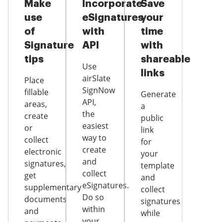
Make
Incorporate
Save
use
eSignatures
your
of
with
time
Signature
API
with
tips
shareable
Use
links
airSlate
Place
SignNow
fillable
Generate
API,
areas,
a
the
create
public
easiest
or
link
way to
collect
for
create
electronic
your
and
signatures,
template
collect
get
and
eSignatures.
supplementary
collect
Do so
documents
signatures
within
and
while
your