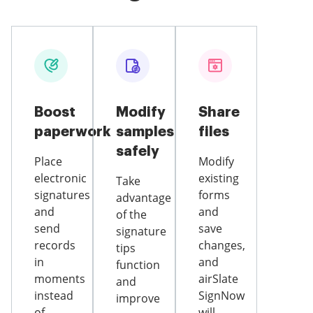
Boost
Modify
Share
paperwork
samples
files
safely
Place
Modify
electronic
existing
Take
signatures
forms
advantage
and
and
of the
send
save
signature
records
changes,
tips
in
and
function
moments
airSlate
and
instead
SignNow
improve
of
will