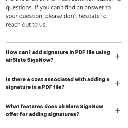
questions. If you can't find an answer to
your question, please don't hesitate to
reach out to us.
How can I add signature in PDF file using
airSlate SignNow?
To add a signature in a PDF file with airSlate SignNow,
simply upload your document, select the 'Add
Is there a cost associated with adding a
Signature' option, and follow the prompts to create
signature in a PDF file?
or upload your signature. Once added, you can
airSlate SignNow offers various pricing plans that
position it anywhere on the PDF before finalizing the
include the ability to add a signature in a PDF file. You
document.
What features does airSlate SignNow
can choose a plan that fits your business needs, and
offer for adding signatures?
there is a free trial available to explore the features
airSlate SignNow provides a user-friendly interface to
before committing.