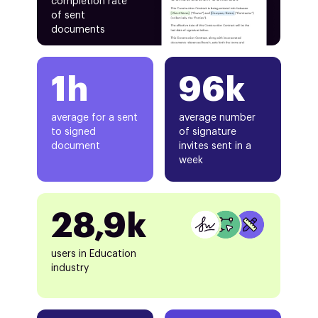
completion rate
of sent
documents
1h
96k
average for a sent
average number
to signed
of signature
document
invites sent in a
week
28,9k
users in Education
industry