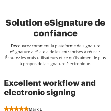
Solution eSignature de
confiance
Découvrez comment la plateforme de signature
eSignature airSlate aide les entreprises à réussir.
Écoutez les vrais utilisateurs et ce qu'ils aiment le plus
à propos de la signature électronique.
Excellent workflow and
Simple, straightforward,
More user friendly
electronic signing
quick and easy for
alternative to other
everyone involved!
signing softwares
Mark L