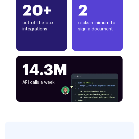
20+
2
out-of-the-box
clicks minimum to
integrations
sign a document
14.3M
API calls a week