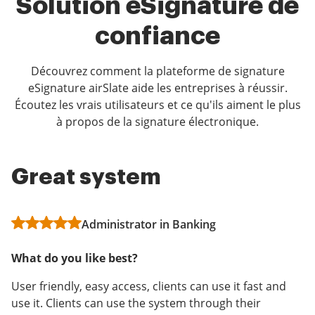
Solution eSignature de
confiance
Découvrez comment la plateforme de signature
eSignature airSlate aide les entreprises à réussir.
Écoutez les vrais utilisateurs et ce qu'ils aiment le plus
à propos de la signature électronique.
Great system
User Friendly and
Broker
Affordable!
Administrator in Banking
Agency in Real Estate
Rebecca O
What do you like best?
What do you like best?
What do you like best?
User friendly, easy access, clients can use it fast and
It is very easy to use and works well for what my office
use it. Clients can use the system through their
is needed to do the job sending clients for their
I love that this is more affordable than other services