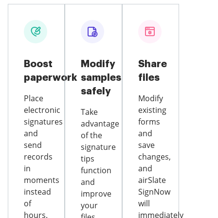
Boost
Modify
Share
paperwork
samples
files
safely
Place
Modify
electronic
existing
Take
signatures
forms
advantage
and
and
of the
send
save
signature
records
changes,
tips
in
and
function
moments
airSlate
and
instead
SignNow
improve
of
will
your
hours.
immediately
files