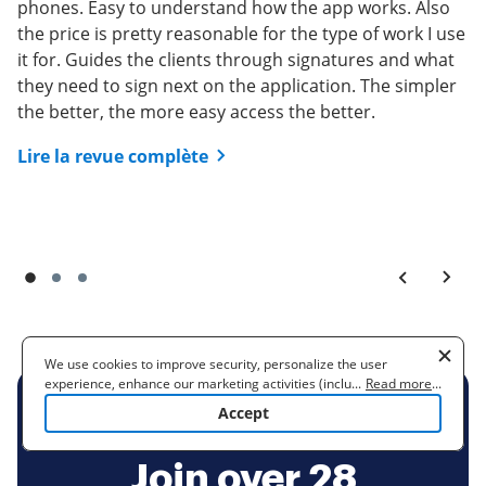
phones. Easy to understand how the app works. Also
signatures. On top of it, very reasonable price.
out there and the document ground send option is
the price is pretty reasonable for the type of work I use
easy to use!
Lire la revue complète
it for. Guides the clients through signatures and what
they need to sign next on the application. The simpler
Lire la revue complète
the better, the more easy access the better.
Lire la revue complète
We use cookies to improve security, personalize the user
experience, enhance our marketing activities (including
...
Read more
...
cooperating with our 3rd party partners) and for other business
Accept
use. Read our
Cookie Policy
to learn more. By clicking "Accept"
BE READY TO GET MORE
you agree to the use of cookies.
Join over 28