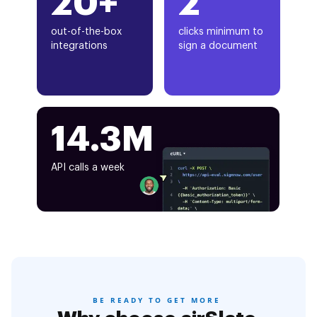
20+
2
out-of-the-box
clicks minimum to
integrations
sign a document
14.3M
API calls a week
BE READY TO GET MORE