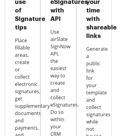
use
eSignatures
your
of
with
time
Signature
API
with
tips
shareable
Use
links
airSlate
Place
SignNow
fillable
Generate
API,
areas,
a
the
create
public
easiest
or
link
way to
collect
for
create
electronic
your
and
signatures,
template
collect
get
and
eSignatures.
supplementary
collect
Do so
documents
signatures
within
and
while
your
payments,
not
CRM
and