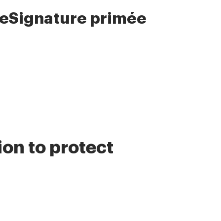
 eSignature primée
ion to protect