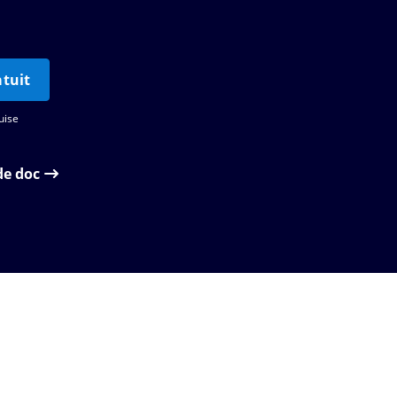
tuit
uise
de doc