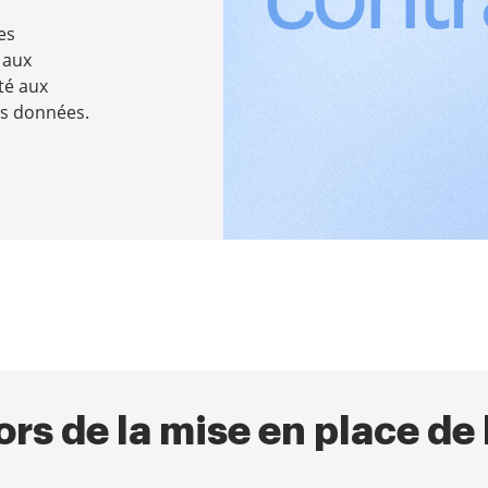
es
 aux
té aux
es données.
rs de la mise en place de