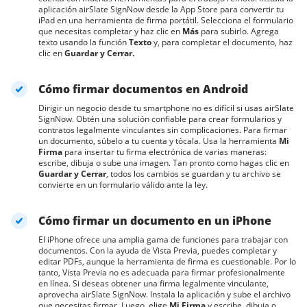
aplicación airSlate SignNow desde la App Store para convertir tu
iPad en una herramienta de firma portátil. Selecciona el formulario
que necesitas completar y haz clic en
Más
para subirlo. Agrega
texto usando la función
Texto
y, para completar el documento, haz
clic en
Guardar y Cerrar.
Cómo firmar documentos en Android
Dirigir un negocio desde tu smartphone no es difícil si usas airSlate
SignNow. Obtén una solución confiable para crear formularios y
contratos legalmente vinculantes sin complicaciones. Para firmar
un documento, súbelo a tu cuenta y tócala. Usa la herramienta
Mi
Firma
para insertar tu firma electrónica de varias maneras:
escribe, dibuja o sube una imagen. Tan pronto como hagas clic en
Guardar y Cerrar
, todos los cambios se guardan y tu archivo se
convierte en un formulario válido ante la ley.
Cómo firmar un documento en un iPhone
El iPhone ofrece una amplia gama de funciones para trabajar con
documentos. Con la ayuda de Vista Previa, puedes completar y
editar PDFs, aunque la herramienta de firma es cuestionable. Por lo
tanto, Vista Previa no es adecuada para firmar profesionalmente
en línea. Si deseas obtener una firma legalmente vinculante,
aprovecha airSlate SignNow. Instala la aplicación y sube el archivo
que necesitas firmar. Luego, elige
Mi Firma
y escribe, dibuja o