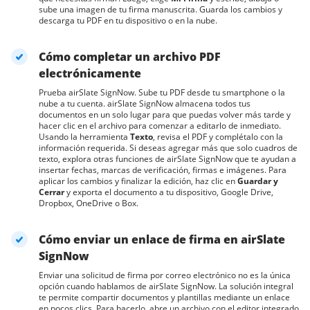
sube una imagen de tu firma manuscrita. Guarda los cambios y
descarga tu PDF en tu dispositivo o en la nube.
Cómo completar un archivo PDF
electrónicamente
Prueba airSlate SignNow. Sube tu PDF desde tu smartphone o la
nube a tu cuenta. airSlate SignNow almacena todos tus
documentos en un solo lugar para que puedas volver más tarde y
hacer clic en el archivo para comenzar a editarlo de inmediato.
Usando la herramienta
Texto
, revisa el PDF y complétalo con la
información requerida. Si deseas agregar más que solo cuadros de
texto, explora otras funciones de airSlate SignNow que te ayudan a
insertar fechas, marcas de verificación, firmas e imágenes. Para
aplicar los cambios y finalizar la edición, haz clic en
Guardar y
Cerrar
y exporta el documento a tu dispositivo, Google Drive,
Dropbox, OneDrive o Box.
Cómo enviar un enlace de firma en airSlate
SignNow
Enviar una solicitud de firma por correo electrónico no es la única
opción cuando hablamos de airSlate SignNow. La solución integral
te permite compartir documentos y plantillas mediante un enlace
en pocos clics. Para hacerlo, abre un archivo con el editor integrado