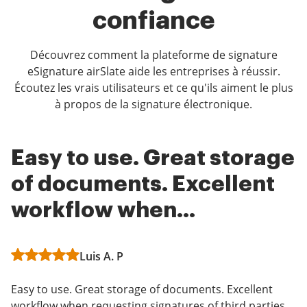
confiance
Découvrez comment la plateforme de signature
eSignature airSlate aide les entreprises à réussir.
Écoutez les vrais utilisateurs et ce qu'ils aiment le plus
à propos de la signature électronique.
Easy to use. Great storage
airSlate SignNow makes
Actual, Real Electronic
of documents. Excellent
all the difference in the
Signature
workflow when
world if you use Nintex
Administrator in Financial Services
requesting signatures of
Drawloop/Salesforce
Luis A. P
Corinne C
th...
What do you like best?
Easy to use. Great storage of documents. Excellent
What do you like best?
I love that documents can actually be electronically
workflow when requesting signatures of third parties.