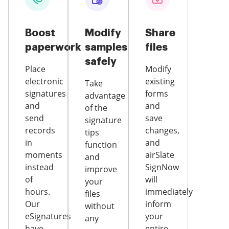
Boost
Modify
Share
paperwork
samples
files
safely
Place
Modify
electronic
existing
Take
signatures
forms
advantage
and
and
of the
send
save
signature
records
changes,
tips
in
and
function
moments
airSlate
and
instead
SignNow
improve
of
will
your
hours.
immediately
files
Our
inform
without
eSignatures
your
any
have
entire