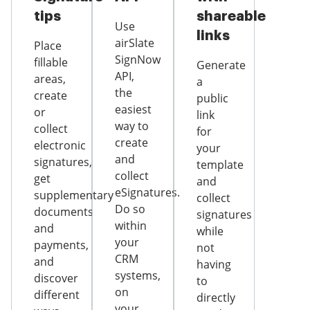
tips
shareable
Use
links
airSlate
Place
SignNow
fillable
Generate
API,
areas,
a
the
create
public
easiest
or
link
way to
collect
for
create
electronic
your
and
signatures,
template
collect
get
and
eSignatures.
supplementary
collect
Do so
documents
signatures
within
and
while
your
payments,
not
CRM
and
having
systems,
discover
to
on
different
directly
your