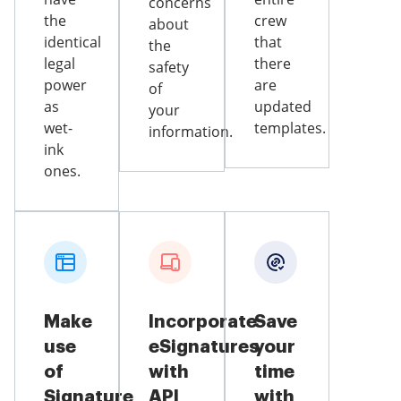
concerns
the
crew
about
identical
that
the
legal
there
safety
power
are
of
as
updated
your
wet-
templates.
information.
ink
ones.
Make
Incorporate
Save
use
eSignatures
your
of
with
time
Signature
API
with