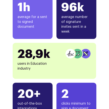
1h
96k
average for a sent
average number
to signed
of signature
document
invites sent in a
week
28,9k
users in Education
industry
20+
2
out-of-the-box
clicks minimum to
integrations
sign a document