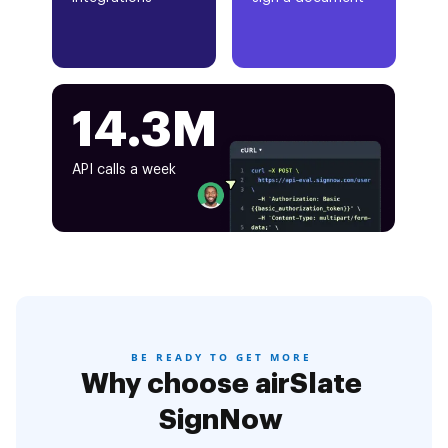
14.3M
API calls a week
BE READY TO GET MORE
Why choose airSlate
SignNow