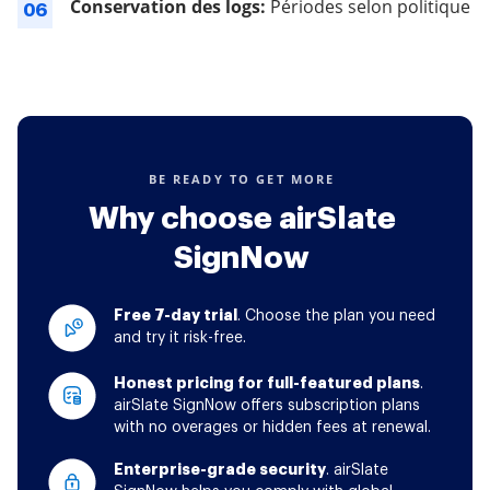
Conservation des logs:
Périodes selon politique
06
BE READY TO GET MORE
Why choose airSlate
SignNow
Free 7-day trial
. Choose the plan you need
and try it risk-free.
Honest pricing for full-featured plans
.
airSlate SignNow offers subscription plans
with no overages or hidden fees at renewal.
Enterprise-grade security
. airSlate