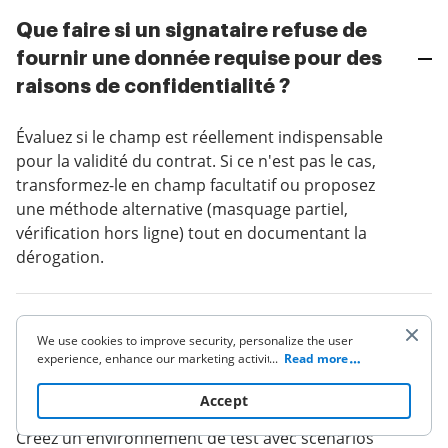
Que faire si un signataire refuse de
fournir une donnée requise pour des
raisons de confidentialité ?
Évaluez si le champ est réellement indispensable
pour la validité du contrat. Si ce n'est pas le cas,
transformez-le en champ facultatif ou proposez
une méthode alternative (masquage partiel,
vérification hors ligne) tout en documentant la
dérogation.
Comment tester les listes de champs
We use cookies to improve security, personalize the user
obligatoires avant un déploiement à
experience, enhance our marketing activities (including
...
Read more
cooperating with our 3rd party partners) and for other
grande échelle ?
business use. Click
here
to read our Cookie Policy. By clicking
Accept
“Accept“ you agree to the use of cookies.
Créez un environnement de test avec scénarios