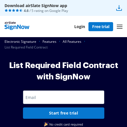
Download airSlate SignNow app
4.6
/ 5 rating on
Google Play
Login
Free trial
Electronic Signature
Features
All Features
List Required Field Contract
List Required Field Contract
with SignNow
Start free trial
No credit card required