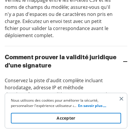
Vérifiez le mappage entre les en-têtes CSV et les
noms de champs du modèle; assurez-vous qu'il
n'y a pas d'espaces ou de caractères non pris en
charge. Exécutez un envoi test avec un petit
fichier pour valider la correspondance avant le
déploiement complet.
Comment prouver la validité juridique
d'une signature
Conservez la piste d'audit complète incluant
horodatage, adresse IP et méthode
d'authentification. Ces éléments soutiennent la
Nous utilisons des cookies pour améliorer la sécurité,
force probante selon ESIGN et UETA aux États-
personnaliser l'expérience utilisateur améliorer nos activités
...
En savoir plus
Unis; pour secteurs réglementés, joignez toute
de marketing (y compris la coopération avec nos partenaires
preuve d'identité supplémentaire.
de tiers) et pour une autre utilisation commerciale. Cliquez
ici
Accepter
pour lire notre politique de cookies. En cliquant sur «
Accepter » vous acceptez l'utilisation des cookies.